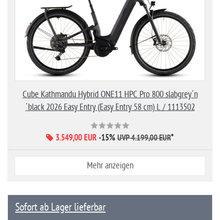
Cube Kathmandu Hybrid ONE11 HPC Pro 800 slabgrey´n
´black 2026 Easy Entry (Easy Entry 58 cm) L / 1113502
3.549,00 EUR
-15%
*
UVP 4.199,00 EUR
Mehr anzeigen
Sofort ab Lager lieferbar