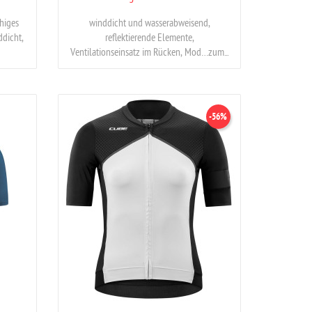
higes
winddicht und wasserabweisend,
ddicht,
reflektierende Elemente,
Ventilationseinsatz im Rücken, Mod…zum...
-56%