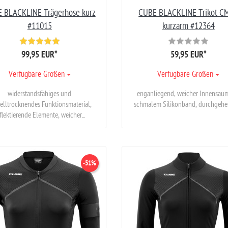
 BLACKLINE Trägerhose kurz
CUBE BLACKLINE Trikot C
#11015
kurzarm #12364
99,95 EUR
*
59,95 EUR
*
Verfügbare Größen
Verfügbare Größen
widerstandsfähiges und
enganliegend, weicher Innensau
elltrocknendes Funktionsmaterial,
schmalem Silikonband, durchgehen
flektierende Elemente, weicher...
-51%