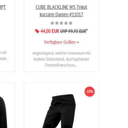
MPT
CUBE BLACKLINE WS Trikot
kurzarm Damen #11017
44,00 EUR
*
UVP 99,95 EUR
Verfügbare Größen
m mit
enganliegend, weicher Innensaum mit
der...
breitem Silikonband, durchgehender
Frontreißverschluss,...
-25%