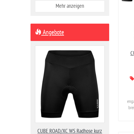
Mehr anzeigen
Angebote
C
enga
bre
CUBE ROAD/XC WS Radhose kurz