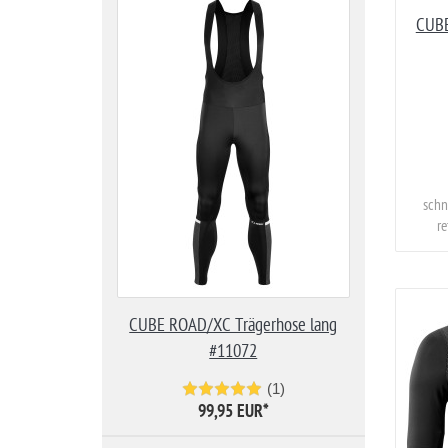
CUBE
schn
re
CUBE ROAD/XC Trägerhose lang
#11072
(1)
99,95 EUR
*