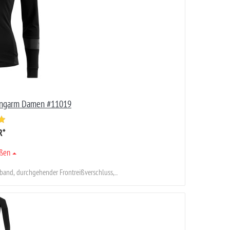
angarm Damen #11019
R
*
ößen
and, durchgehender Frontreißverschluss,...