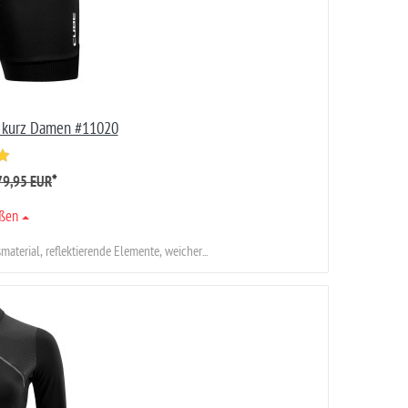
kurz Damen #11020
*
79,95 EUR
ößen
terial, reflektierende Elemente, weicher...