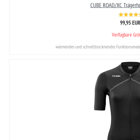
CUBE ROAD/XC Trägerho
99,95 EU
Verfügbare Gr
wärmendes und schnelltrocknendes Funktionsmaterial