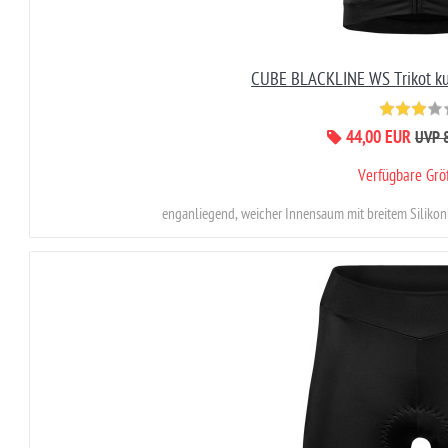
CUBE BLACKLINE WS Trikot k
44,00 EUR
UVP 
Verfügbare Gr
enganliegend, weicher Innensaum mit breitem Silikonb