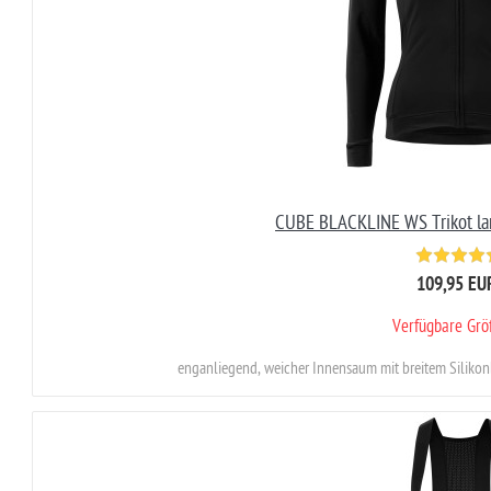
CUBE BLACKLINE WS Trikot l
109,95 EU
Verfügbare Gr
enganliegend, weicher Innensaum mit breitem Silikonb