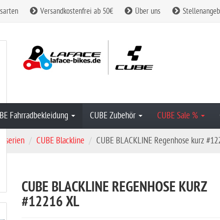
sarten
Versandkostenfrei ab 50€
Über uns
Stellenangeb
BE Fahrradbekleidung
CUBE Zubehör
CUBE Sale %
gsserien
CUBE Blackline
CUBE BLACKLINE Regenhose kurz #12
CUBE BLACKLINE REGENHOSE KURZ
#12216 XL