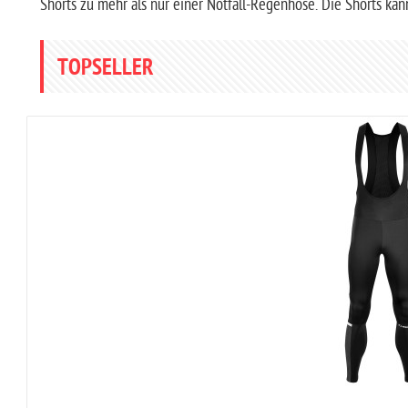
Shorts zu mehr als nur einer Notfall-Regenhose. Die Shorts kan
TOPSELLER