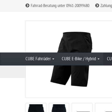
Fahrrad-Beratung unter 0961-20099680
Zahlung
CUBE Bikes direkt online im Cube Store kaufen ✔
CUBE Fahrräder
CUBE E-Bike / Hybrid
CU
S
CUBE Fahrradbekleidung
CUBE Bekleidun
t
a
r
t
s
e