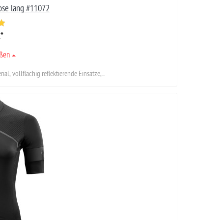
se lang #11072
R
*
ößen
, vollflächig reflektierende Einsätze,...