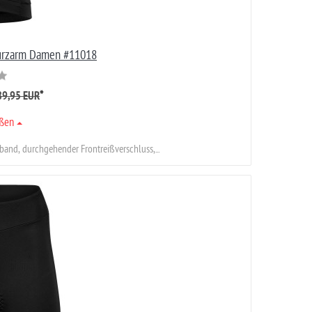
urzarm Damen #11018
*
89,95 EUR
ößen
and, durchgehender Frontreißverschluss,...