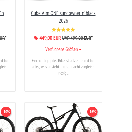
´n
Cube Aim ONE sundowner´n´black
2026
*
449,00 EUR
*
EUR
UVP 499,00 EUR
Verfügbare Größen
eit für
Ein richtig gutes Bike ist allzeit bereit für
gleich
alles, was ansteht – und macht zugleich
riesig...
-10%
-16%