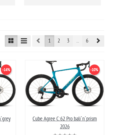
Prev
Next
1
2
3
...
6
-14%
-10%
´grey
Cube Agree C:62 Pro bali´n´prism
2026