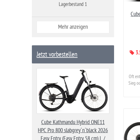
Lagerbestand 1
Cube
Mehr anzeigen
3.
Jetzt vorbestellen
Oft en
Sieg o
Cube Kathmandu Hybrid ONE11
HPC Pro 800 slabgrey´n´black 2026
Easy Entry (Easy Entry 58 cm) L /