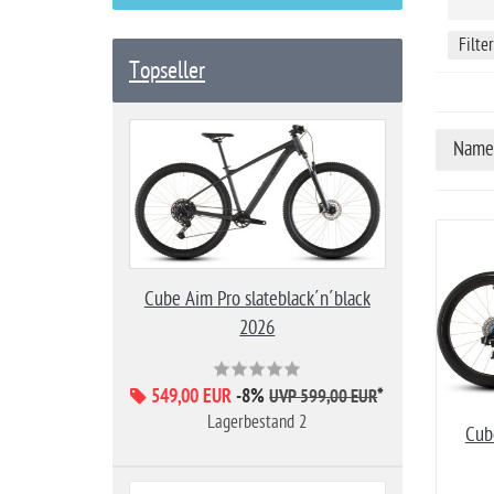
Filte
Topseller
Name 
Cube Aim Pro slateblack´n´black
2026
549,00 EUR
-8%
*
UVP 599,00 EUR
Lagerbestand 2
Cub