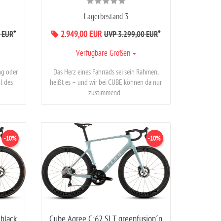
Lagerbestand 3
*
2.949,00 EUR
*
 EUR
UVP 3.299,00 EUR
Verfügbare Größen
ng oder
Das Herz eines Fahrrads sei sein Rahmen,
l des
heißt es – und wir bei CUBE können da nur
zustimmend...
-10%
-10%
´black
Cube Agree C:62 SLT greenfusion´n