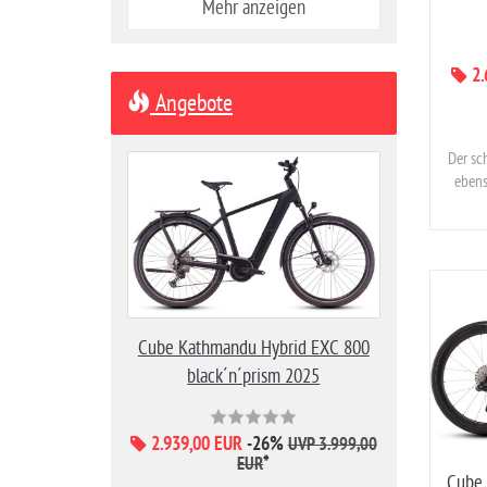
Mehr anzeigen
2.
Angebote
Der sc
ebens
Cube Kathmandu Hybrid EXC 800
black´n´prism 2025
2.939,00 EUR
-26%
UVP 3.999,00
*
EUR
Cube 