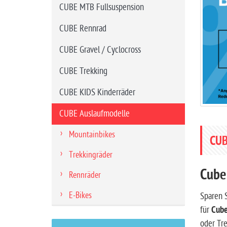
CUBE MTB Fullsuspension
i
t
CUBE Rennrad
e
CUBE Gravel / Cyclocross
CUBE Trekking
CUBE KIDS Kinderräder
CUBE Auslaufmodelle
Mountainbikes
CUB
Trekkingräder
Cube
Rennräder
E-Bikes
Sparen S
für
Cube
oder Tre