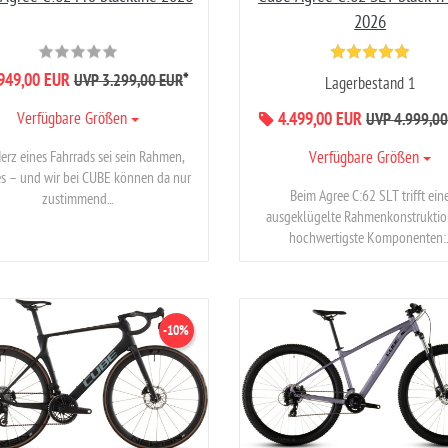
2026
949,00 EUR
*
UVP 3.299,00 EUR
Lagerbestand 1
Verfügbare Größen
4.499,00 EUR
UVP 4.999,00
erz eines Fahrrads sei sein Rahmen,
Verfügbare Größen
es – und wir bei CUBE können da nur
Beim Agree C:62 SLT trifft ein
zustimmend...
ausgeklügelte Rahmenkonstruktio
hochwertigste Komponenten:..
-10%