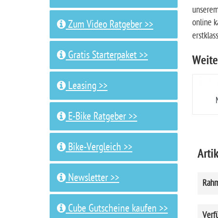
unserem
online k
Zum Video Ratgeber >>
erstklas
Gratis Starterpaket >>
Weite
Leasing >>
E-Bike Ratgeber >>
Bike-Vergleich >>
Artik
Newsletter >>
Rahm
Cube Gutscheine kaufen >>
Verf