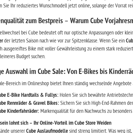
n Sie Ihr reduziertes Wunschmodell jetzt online, solange der Vorrat re
nqualität zum Bestpreis – Warum Cube Vorjahres
ellwechsel bei Cube bedeutet oft nur optische Anpassungen oder klei
er
der letzten Saison nach wie vor zur Spitzenklasse. Wenn Sie ein
Cub
h ausgereiftes Bike mit voller Gewährleistung zu einem stark reduzier
kleineres Budget suchen.
ge Auswahl im Cube Sale: Von E-Bikes bis Kinderrä
le-Bereich im Onlineshop bietet Ihnen ständig wechselnde Angebote a
ube E-Bike Hardtails & Fullys:
Holen Sie sich bewährte Antriebstechni
ube Rennräder & Gravel Bikes:
Sichern Sie sich High-End-Rahmen der l
ube Kinderfahrräder:
Markenqualität für den Nachwuchs zu besonders a
sein lohnt sich – Ihr Online-Vorteil im Cube Store Weiden
tände unserer
Cube Auslaufmodelle
sind streng limitiert. Was weg ist,