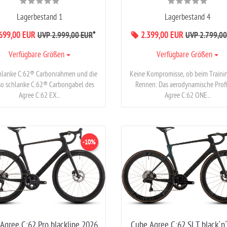
Lagerbestand 1
Lagerbestand 4
699,00 EUR
*
2.399,00 EUR
UVP 2.999,00 EUR
UVP 2.799,00
Verfügbare Größen
Verfügbare Größen
hlanke C:62® Carbonrahmen und die
Keine Kompromisse, ob beim Traini
o schlanke C:62® Carbongabel des
Rennen: Das aerodynamische Profi
Agree C:62 EX...
Agree C:62 ONE...
-10%
Agree C:62 Pro blackline 2026
Cube Agree C:62 SLT black´n