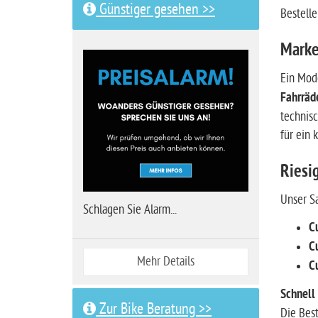
Günstiger gesehen >>
Bestelle
Marke
Ein Mod
Fahrräd
technisc
für ein 
Riesi
Unser Sa
Schlagen Sie Alarm...
C
C
Mehr Details
C
Schnell 
Zur Bike Beratung >>
Die Bes