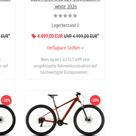
´white 2026
Lagerbestand 1
*
4.499,00 EUR
*
 EUR
UVP 4.999,00 EUR
Verfügbare Größen
e
Beim Agree C:62 SLT trifft eine
n auf
ausgeklügelte Rahmenkonstruktion auf
.
hochwertigste Komponenten:...
-10%
-10%