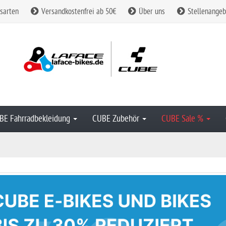
sarten
Versandkostenfrei ab 50€
Über uns
Stellenangeb
BE Fahrradbekleidung
CUBE Zubehör
CUBE Sale %