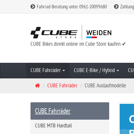
Fahrrad-Beratung unter 0961-20099680
Zahlung
CUBE Bikes direkt online im Cube Store kaufen ✔
CUBE Fahrräder
CUBE E-Bike / Hybrid
CU
S
CUBE Fahrräder
CUBE Auslaufmodelle
t
a
r
CUBE Fahrräder
t
s
CUBE MTB Hardtail
e