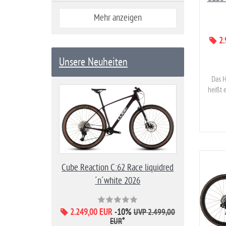
Mehr anzeigen
2.
Unsere Neuheiten
Das H
heißt 
Cube Reaction C:62 Race liquidred
´n´white 2026
2.249,00 EUR
-10%
UVP 2.499,00
*
EUR