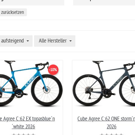
r zurücksetzen
aufsteigend
Alle Hersteller
-10%
e Agree C:62 EX topasblue´n
Cube Agree C:62 ONE storm´n
´white 2026
2026