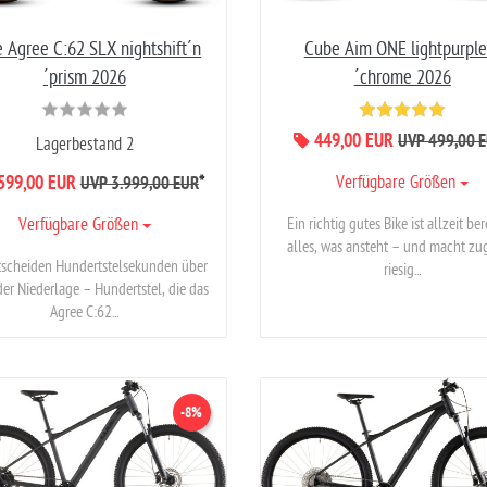
 Agree C:62 SLX nightshift´n
Cube Aim ONE lightpurple
´prism 2026
´chrome 2026
449,00 EUR
UVP 499,00 
Lagerbestand 2
599,00 EUR
*
Verfügbare Größen
UVP 3.999,00 EUR
Ein richtig gutes Bike ist allzeit ber
Verfügbare Größen
alles, was ansteht – und macht zu
tscheiden Hundertstelsekunden über
riesig...
der Niederlage – Hundertstel, die das
Agree C:62...
-8%