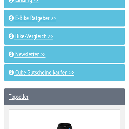
Leasing >>
E-Bike Ratgeber >>
Bike-Vergleich >>
Newsletter >>
Cube Gutscheine kaufen >>
Topseller