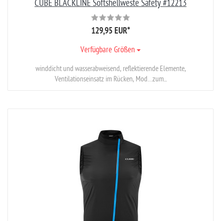
CUBE BLACKLINE Softshellweste Safety #12213
129,95 EUR
*
Verfügbare Größen
winddicht und wasserabweisend, reflektierende Elemente,
Ventilationseinsatz im Rücken, Mod…zum...