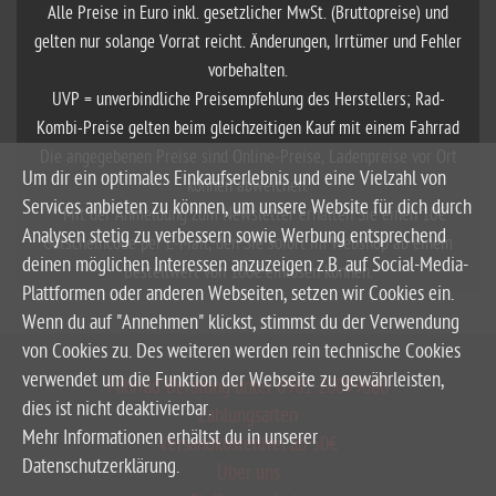
Alle Preise in Euro inkl. gesetzlicher MwSt. (Bruttopreise) und
gelten nur solange Vorrat reicht. Änderungen, Irrtümer und Fehler
vorbehalten.
UVP = unverbindliche Preisempfehlung des Herstellers; Rad-
Kombi-Preise gelten beim gleichzeitigen Kauf mit einem Fahrrad
Die angegebenen Preise sind Online-Preise, Ladenpreise vor Ort
Um dir ein optimales Einkaufserlebnis und eine Vielzahl von
können abweichen.
Services anbieten zu können, um unsere Website für dich durch
**Mit der Anmeldung zum Newsletter erhalten Sie einen 10€
Analysen stetig zu verbessern sowie Werbung entsprechend
Gutscheincode per E-Mail, den Sie sofort im Webshop ab einem
deinen möglichen Interessen anzuzeigen z.B. auf Social-Media-
Bestellwert von 100€ einlösen können.
Plattformen oder anderen Webseiten, setzen wir Cookies ein.
Wenn du auf "Annehmen" klickst, stimmst du der Verwendung
von Cookies zu. Des weiteren werden rein technische Cookies
verwendet um die Funktion der Webseite zu gewährleisten,
Fahrrad-Beratung unter 0961-20099680
dies ist nicht deaktivierbar.
Zahlungsarten
Mehr Informationen erhältst du in unserer
Versandkostenfrei ab 50€
Datenschutzerklärung.
Über uns