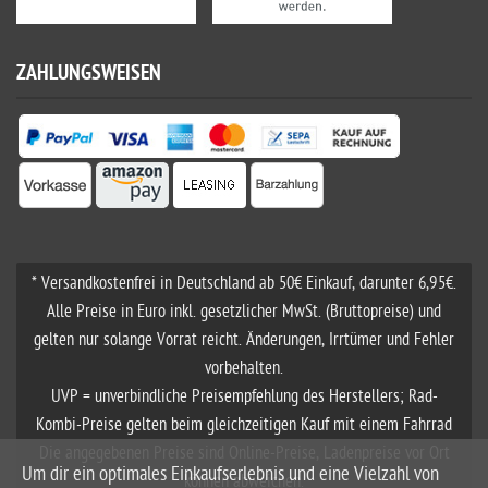
ZAHLUNGSWEISEN
* Versandkostenfrei in Deutschland ab 50€ Einkauf, darunter 6,95€.
Alle Preise in Euro inkl. gesetzlicher MwSt. (Bruttopreise) und
gelten nur solange Vorrat reicht. Änderungen, Irrtümer und Fehler
vorbehalten.
UVP = unverbindliche Preisempfehlung des Herstellers; Rad-
Kombi-Preise gelten beim gleichzeitigen Kauf mit einem Fahrrad
Die angegebenen Preise sind Online-Preise, Ladenpreise vor Ort
Um dir ein optimales Einkaufserlebnis und eine Vielzahl von
können abweichen.