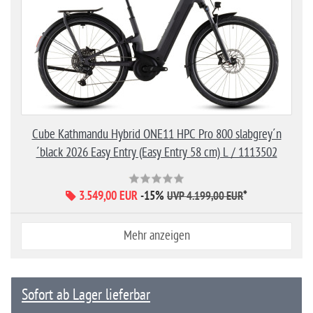
Cube Kathmandu Hybrid ONE11 HPC Pro 800 slabgrey´n
´black 2026 Easy Entry (Easy Entry 58 cm) L / 1113502
3.549,00 EUR
-15%
*
UVP 4.199,00 EUR
Mehr anzeigen
Sofort ab Lager lieferbar