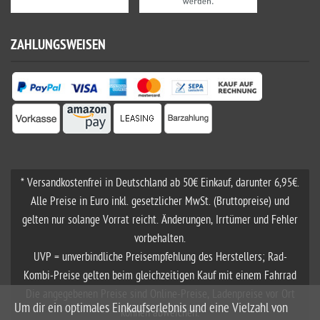
ZAHLUNGSWEISEN
* Versandkostenfrei in Deutschland ab 50€ Einkauf, darunter 6,95€.
Alle Preise in Euro inkl. gesetzlicher MwSt. (Bruttopreise) und
gelten nur solange Vorrat reicht. Änderungen, Irrtümer und Fehler
vorbehalten.
UVP = unverbindliche Preisempfehlung des Herstellers; Rad-
Kombi-Preise gelten beim gleichzeitigen Kauf mit einem Fahrrad
Die angegebenen Preise sind Online-Preise, Ladenpreise vor Ort
Um dir ein optimales Einkaufserlebnis und eine Vielzahl von
können abweichen.