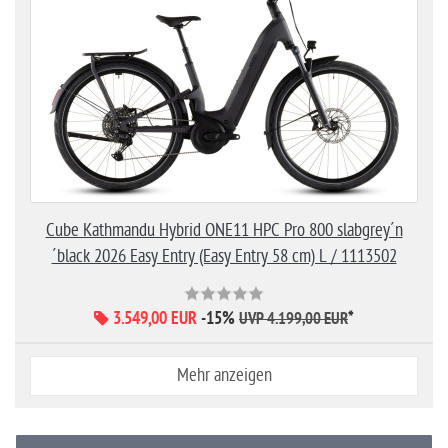
Cube Kathmandu Hybrid ONE11 HPC Pro 800 slabgrey´n
´black 2026 Easy Entry (Easy Entry 58 cm) L / 1113502
3.549,00 EUR
-15%
*
UVP 4.199,00 EUR
Mehr anzeigen