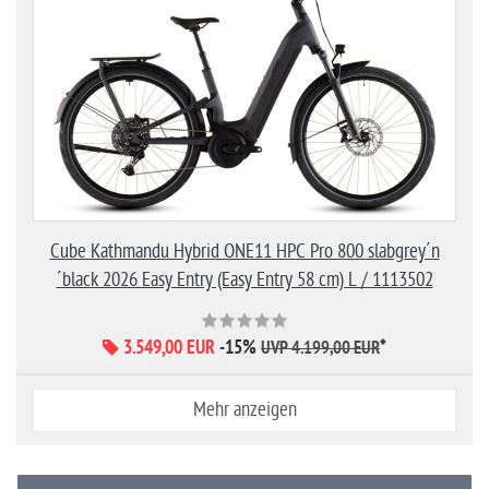
Cube Kathmandu Hybrid ONE11 HPC Pro 800 slabgrey´n
´black 2026 Easy Entry (Easy Entry 58 cm) L / 1113502
3.549,00 EUR
-15%
*
UVP 4.199,00 EUR
Mehr anzeigen