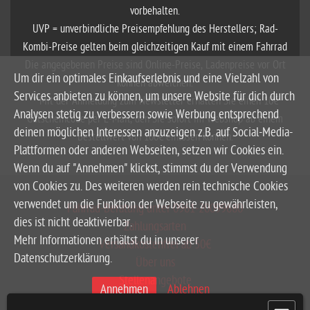
vorbehalten.
UVP = unverbindliche Preisempfehlung des Herstellers; Rad-
Kombi-Preise gelten beim gleichzeitigen Kauf mit einem Fahrrad
Die angegebenen Preise sind Online-Preise, Ladenpreise vor Ort
Um dir ein optimales Einkaufserlebnis und eine Vielzahl von
können abweichen.
Services anbieten zu können, um unsere Website für dich durch
**Mit der Anmeldung zum Newsletter erhalten Sie einen 10€
Analysen stetig zu verbessern sowie Werbung entsprechend
Gutscheincode per E-Mail, den Sie sofort im Webshop ab einem
deinen möglichen Interessen anzuzeigen z.B. auf Social-Media-
Bestellwert von 100€ einlösen können.
Plattformen oder anderen Webseiten, setzen wir Cookies ein.
Wenn du auf "Annehmen" klickst, stimmst du der Verwendung
von Cookies zu. Des weiteren werden rein technische Cookies
verwendet um die Funktion der Webseite zu gewährleisten,
Fahrrad-Beratung unter 0961-20099680
dies ist nicht deaktivierbar.
Zahlungsarten
Mehr Informationen erhältst du in unserer
Versandkostenfrei ab 50€
Datenschutzerklärung.
Über uns
Stellenangebote
Annehmen
Ablehnen
[
]