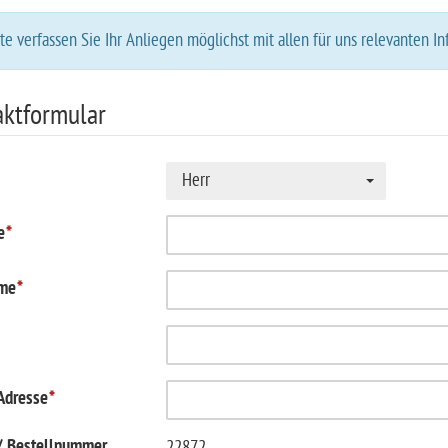
te verfassen Sie Ihr Anliegen möglichst mit allen für uns relevanten I
ktformular
*
Herr
e
*
me
*
Adresse
*
 / Bestellnummer
22872