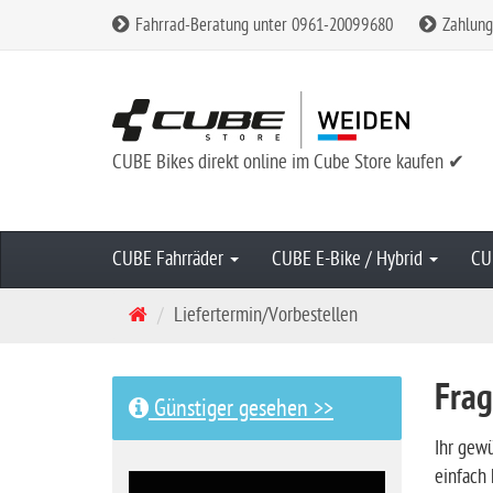
Fahrrad-Beratung unter 0961-20099680
Zahlung
CUBE Bikes direkt online im Cube Store kaufen ✔
CUBE Fahrräder
CUBE E-Bike / Hybrid
CU
S
Liefertermin/Vorbestellen
t
a
Frag
r
Günstiger gesehen >>
t
Ihr gewü
s
einfach 
e