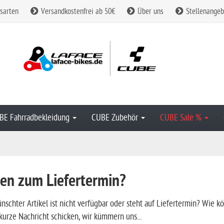
sarten
Versandkostenfrei ab 50€
Über uns
Stellenangeb
BE Fahrradbekleidung
CUBE Zubehör
CUBE Sale %
en zum Liefertermin?
nschter Artikel ist nicht verfügbar oder steht auf Liefertermin? Wie k
kurze Nachricht schicken, wir kümmern uns...