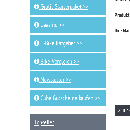
Gratis Starterpaket >>
Produkt
Leasing >>
Ihre Nac
E-Bike Ratgeber >>
Bike-Vergleich >>
Newsletter >>
Cube Gutscheine kaufen >>
Zurüc
Topseller