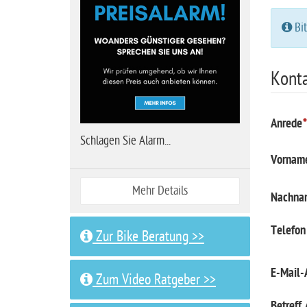
i
Bit
t
e
Konta
Anrede
Schlagen Sie Alarm...
Vornam
Mehr Details
Nachna
Telefon
Zur Bike Beratung >>
E-Mail-
Zum Video Ratgeber >>
Betreff