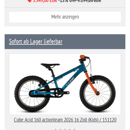
3.549,00 EUR
-15%
*
UVP 4.199,00 EUR
Mehr anzeigen
Sofort ab Lager lieferbar
Cube Acid 160 actionteam 2026 16 Zoll (Kids) / 151120