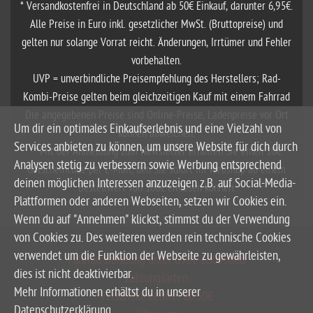
* Versandkostenfrei in Deutschland ab 50€ Einkauf, darunter 6,95€.
Alle Preise in Euro inkl. gesetzlicher MwSt. (Bruttopreise) und
gelten nur solange Vorrat reicht. Änderungen, Irrtümer und Fehler
vorbehalten.
UVP = unverbindliche Preisempfehlung des Herstellers; Rad-
Kombi-Preise gelten beim gleichzeitigen Kauf mit einem Fahrrad
Die angegebenen Preise sind Online-Preise, Ladenpreise vor Ort
Um dir ein optimales Einkaufserlebnis und eine Vielzahl von
können abweichen.
Services anbieten zu können, um unsere Website für dich durch
**Mit der Anmeldung zum Newsletter erhalten Sie einen 10€
Analysen stetig zu verbessern sowie Werbung entsprechend
Gutscheincode per E-Mail, den Sie sofort im Webshop ab einem
deinen möglichen Interessen anzuzeigen z.B. auf Social-Media-
Bestellwert von 100€ einlösen können.
Plattformen oder anderen Webseiten, setzen wir Cookies ein.
Wenn du auf "Annehmen" klickst, stimmst du der Verwendung
von Cookies zu. Des weiteren werden rein technische Cookies
verwendet um die Funktion der Webseite zu gewährleisten,
Fahrrad-Beratung unter 0961-20099680
dies ist nicht deaktivierbar.
Zahlungsarten
Mehr Informationen erhältst du in unserer
Versandkostenfrei ab 50€
Datenschutzerklärung.