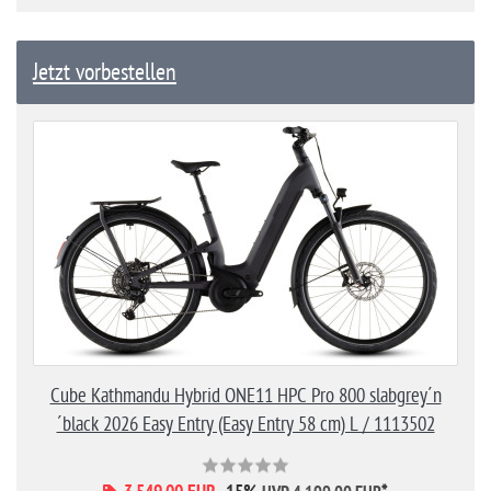
Jetzt vorbestellen
Cube Kathmandu Hybrid ONE11 HPC Pro 800 slabgrey´n
´black 2026 Easy Entry (Easy Entry 58 cm) L / 1113502