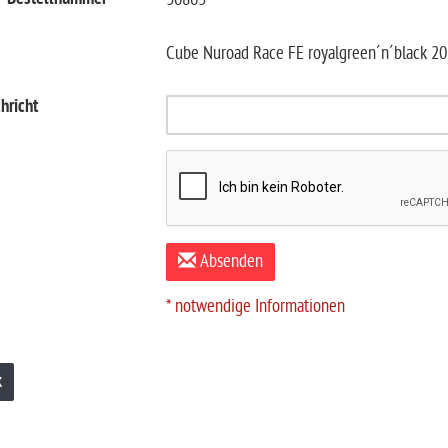
Cube Nuroad Race FE royalgreen´n´black 20
hricht
Absenden
* notwendige Informationen
k