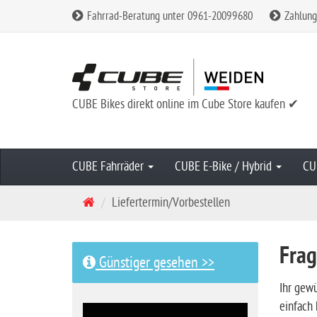
Fahrrad-Beratung unter 0961-20099680
Zahlung
CUBE Bikes direkt online im Cube Store kaufen ✔
CUBE Fahrräder
CUBE E-Bike / Hybrid
CU
S
Liefertermin/Vorbestellen
t
a
Frag
r
Günstiger gesehen >>
t
Ihr gewü
s
einfach 
e