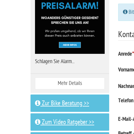
i
Bit
t
e
Konta
Anrede
Schlagen Sie Alarm...
Vornam
Mehr Details
Nachna
Telefon
Zur Bike Beratung >>
E-Mail-
Zum Video Ratgeber >>
Betreff