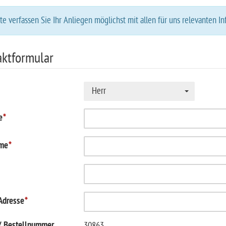
te verfassen Sie Ihr Anliegen möglichst mit allen für uns relevanten I
ktformular
*
Herr
e
*
me
*
Adresse
*
 / Bestellnummer
30863