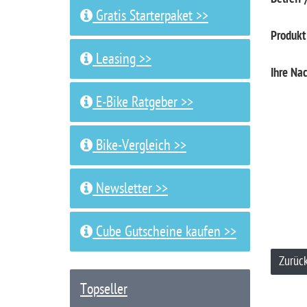
Gratis Starterpaket >>
Produkt
Leasing >>
Ihre Nac
E-Bike Ratgeber >>
Bike-Vergleich >>
Newsletter >>
Cube Gutscheine kaufen >>
Zurüc
Topseller