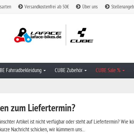
sarten
Versandkostenfrei ab 50€
Über uns
Stellenangeb
BE Fahrradbekleidung
CUBE Zubehör
CUBE Sale %
en zum Liefertermin?
nschter Artikel ist nicht verfügbar oder steht auf Liefertermin? Wie k
kurze Nachricht schicken, wir kümmern uns...