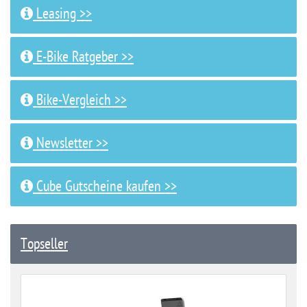
Leasing >>
E-Bike Ratgeber >>
Bike-Vergleich >>
Newsletter >>
Cube Gutscheine kaufen >>
Topseller