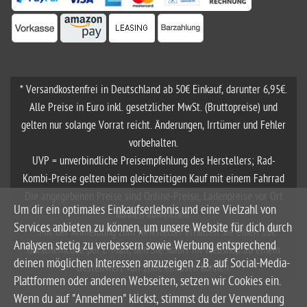
* Versandkostenfrei in Deutschland ab 50€ Einkauf, darunter 6,95€.
Alle Preise in Euro inkl. gesetzlicher MwSt. (Bruttopreise) und
gelten nur solange Vorrat reicht. Änderungen, Irrtümer und Fehler
vorbehalten.
UVP = unverbindliche Preisempfehlung des Herstellers; Rad-
Kombi-Preise gelten beim gleichzeitigen Kauf mit einem Fahrrad
Die angegebenen Preise sind Online-Preise, Ladenpreise vor Ort
Um dir ein optimales Einkaufserlebnis und eine Vielzahl von
können abweichen.
Services anbieten zu können, um unsere Website für dich durch
**Mit der Anmeldung zum Newsletter erhalten Sie einen 10€
Analysen stetig zu verbessern sowie Werbung entsprechend
Gutscheincode per E-Mail, den Sie sofort im Webshop ab einem
deinen möglichen Interessen anzuzeigen z.B. auf Social-Media-
Bestellwert von 100€ einlösen können.
Plattformen oder anderen Webseiten, setzen wir Cookies ein.
Wenn du auf "Annehmen" klickst, stimmst du der Verwendung