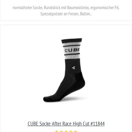
CUBE Socke After Race High Cut #11843
9,00 EUR
*
UVP 12,95 EUR
normalhohe Socke, Rundstrick mit Baumwollmix, ergonomischer Fit,
Spezialpolster an Fersen, Ballen...