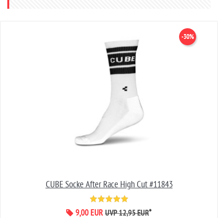
zu schlüpfen. Mein Logo Shirt ist da die perfekte Wahl! Es fühlt
sich großartig an und ich muss nur noch meine Beine hochlegen
und entspannen.
DAS KÖNNTE SIE AUCH INTERESSIEREN
-30%