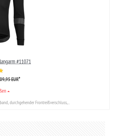
 langarm #11071
*
09,95 EUR
ößen
and, durchgehender Frontreißverschluss,...