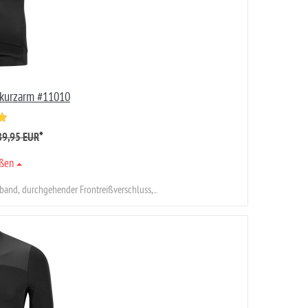
 kurzarm #11010
*
89,95 EUR
ößen
and, durchgehender Frontreißverschluss,...