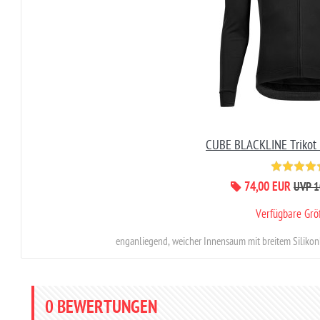
CUBE BLACKLINE Trikot
74,00 EUR
UVP 1
Verfügbare Gr
enganliegend, weicher Innensaum mit breitem Silikonb
0
BEWERTUNGEN