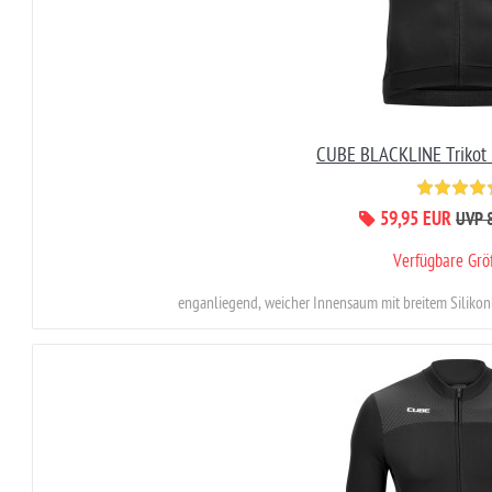
CUBE BLACKLINE Trikot
59,95 EUR
UVP 
Verfügbare Gr
enganliegend, weicher Innensaum mit breitem Silikonb