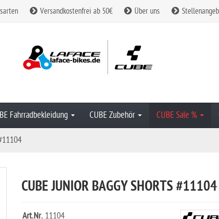
sarten
Versandkostenfrei ab 50€
Über uns
Stellenangeb
BE Fahrradbekleidung
CUBE Zubehör
CUBE Sale %
 #11104
CUBE JUNIOR BAGGY SHORTS #11104
Art.Nr.
11104