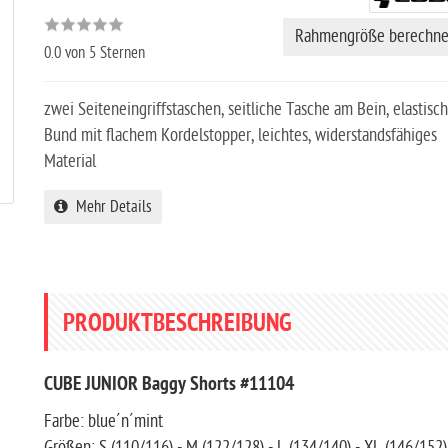
Rahmengröße berechn
0.0
von 5 Sternen
zwei Seiteneingriffstaschen, seitliche Tasche am Bein, elastisc
Bund mit flachem Kordelstopper, leichtes, widerstandsfähiges
Material
Mehr Details
PRODUKTBESCHREIBUNG
CUBE JUNIOR Baggy Shorts #11104
Farbe: blue´n´mint
Größen: S (110/116) - M (122/128) - L (134/140) - XL (146/152)