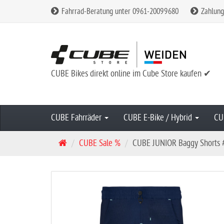
Fahrrad-Beratung unter 0961-20099680
Zahlung
CUBE Bikes direkt online im Cube Store kaufen ✔
CUBE Fahrräder
CUBE E-Bike / Hybrid
CU
S
CUBE Sale %
CUBE JUNIOR Baggy Shorts
t
a
r
t
s
e