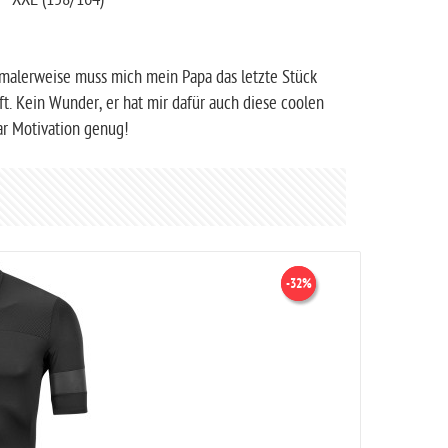
ormalerweise muss mich mein Papa das letzte Stück
t. Kein Wunder, er hat mir dafür auch diese coolen
ar Motivation genug!
-33%
-32%