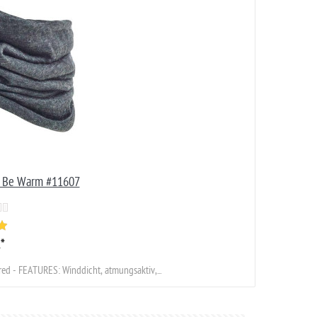
E Be Warm #11607
R
*
ed - FEATURES: Winddicht, atmungsaktiv,...