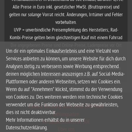
Alle Preise in Euro inkl. gesetzlicher MwSt. (Bruttopreise) und
gelten nur solange Vorrat reicht. Änderungen, Irrtümer und Fehler
vorbehalten.
UVP = unverbindliche Preisempfehlung des Herstellers; Rad-
Kombi-Preise gelten beim gleichzeitigen Kauf mit einem Fahrrad
Die angegebenen Preise sind Online-Preise, Ladenpreise vor Ort
Um dir ein optimales Einkaufserlebnis und eine Vielzahl von
können abweichen.
Services anbieten zu können, um unsere Website für dich durch
**Mit der Anmeldung zum Newsletter erhalten Sie einen 10€
Analysen stetig zu verbessern sowie Werbung entsprechend
Gutscheincode per E-Mail, den Sie sofort im Webshop ab einem
deinen möglichen Interessen anzuzeigen z.B. auf Social-Media-
Bestellwert von 100€ einlösen können.
Plattformen oder anderen Webseiten, setzen wir Cookies ein.
Wenn du auf "Annehmen" klickst, stimmst du der Verwendung
von Cookies zu. Des weiteren werden rein technische Cookies
verwendet um die Funktion der Webseite zu gewährleisten,
Fahrrad-Beratung unter 0961-20099680
dies ist nicht deaktivierbar.
Zahlungsarten
Mehr Informationen erhältst du in unserer
Versandkostenfrei ab 50€
Datenschutzerklärung.
Über uns