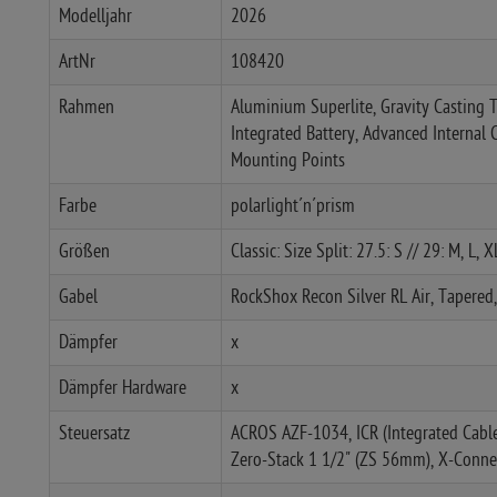
Modelljahr
2026
ArtNr
108420
Rahmen
Aluminium Superlite, Gravity Casting 
Integrated Battery, Advanced Internal 
Mounting Points
Farbe
polarlight´n´prism
Größen
Classic: Size Split: 27.5: S // 29: M, L, 
Gabel
RockShox Recon Silver RL Air, Taper
Dämpfer
x
Dämpfer Hardware
x
Steuersatz
ACROS AZF-1034, ICR (Integrated Cabl
Zero-Stack 1 1/2" (ZS 56mm), X-Connec