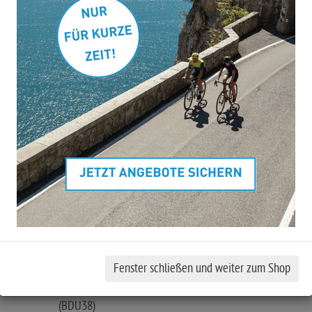
Art.Nr.
108420
Lagerbestand 1
Rahmengröße berechn
0.0
von 5 Sternen
Die Eleganz und Qualität des Reaction Hybrid sind kein Zufall,
denn der Rahmen kommt mit vielen cleveren Features daher.
Ausstattungshighlights:
Gabel: RockShox Recon Silver RL Air, Tapered, 15x110m
120mm (27.5: 100mm)
Schaltwerk: Sram Eagle 90 Transmission, 12-Speed
Bremse: Magura Louise, Front 4-Piston/Rear 4-Piston, Hyd
Disc Brake (203)
Motor: Bosch Drive Unit Performance Line CX max. 100
(BDU38)