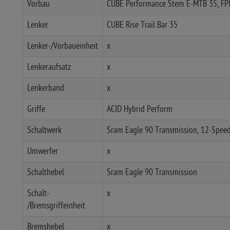
Vorbau
CUBE Performance Stem E-MTB 35, FPI
Lenker
CUBE Rise Trail Bar 35
Lenker-/Vorbaueinheit
x
Lenkeraufsatz
x
Lenkerband
x
Griffe
ACID Hybrid Perform
Schaltwerk
Sram Eagle 90 Transmission, 12-Spee
Umwerfer
x
Schalthebel
Sram Eagle 90 Transmission
Schalt-
x
/Bremsgriffeinheit
Bremshebel
x