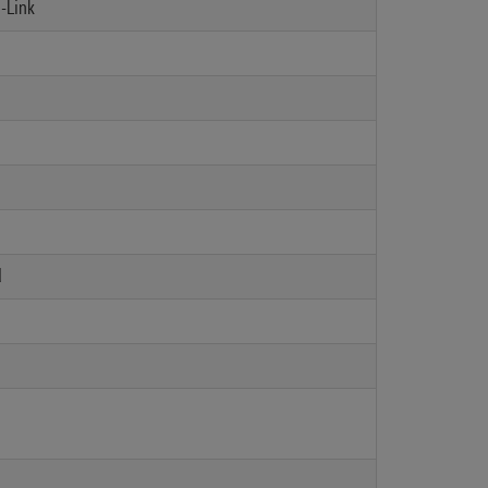
-Link
d