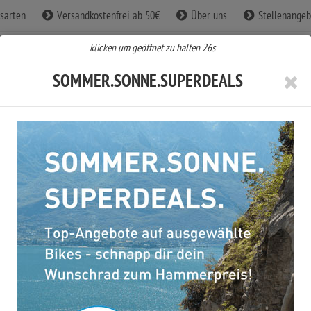
sarten
Versandkostenfrei ab 50€
Über uns
Stellenangeb
klicken um geöffnet zu halten
25
s
SOMMER.SONNE.SUPERDEALS
BE Fahrradbekleidung
CUBE Zubehör
CUBE Sale %
Cube Reaction Hybrid Race 800 ...
CUBE REACTION HYBRID RACE 800
POLARLIGHT´N´PRISM 2026