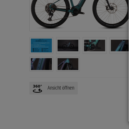
i
t
e
Ansicht öffnen