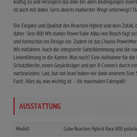
kräftig zu und verzögern das Bike bei allen Bedingungen zuverl
ist auch mit dabei. Gern abseits markierter Wege unterwegs? Da
Die Eleganz und Qualität des Reaction Hybrid sind kein Zufall
daher. Sein 800 Wh starker PowerTube Akku von Bosch fügt si
und formschön ins Design ein. Zudem ist das Chassis PowerMore
Wh mitfahren. Auch die integrierte Sattelklemmung und die na
Linienführung in die Karten. Was noch? Eine Aufnahme für die
Schutzbleche, einen Gepäckträger und per X-Connect durch ein
nachzurüsten. Last, but not least haben wir dank unserem Size S
Fazit: Alles da, was wichtig ist – für maximalen Fahrspaß!
AUSSTATTUNG
Modell
Cube Reaction Hybrid Race 800 polarl