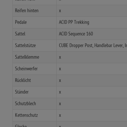
Reifen hinten
x
Pedale
ACID PP Trekking
Sattel
ACID Sequence 160
Sattelstütze
CUBE Dropper Post, Handlebar Lever, 
Sattelklemme
x
Scheinwerfer
x
Rücklicht
x
Ständer
x
Schutzblech
x
Kettenschutz
x
Glocke
x