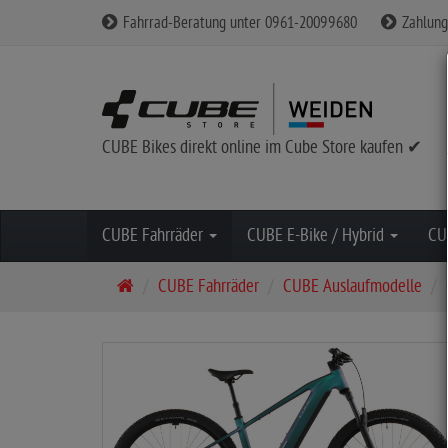
Fahrrad-Beratung unter 0961-20099680
Zahlung
CUBE Bikes direkt online im Cube Store kaufen ✔
CUBE Fahrräder
CUBE E-Bike / Hybrid
CU
S
CUBE Fahrräder
CUBE Auslaufmodelle
t
a
r
t
s
e