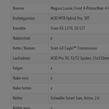
Bremse
Magura Louise, Front 4-Piston/Rear 4-P
Kurbelgarnitur
ACID MTB Hybrid Pro, 38T
Kassette
Sram XS-1270, 10-52T
Nabenritzel
x
Kette / Riemen
Sram GX Eagle™ Transmission
Laufradsatz
ACID Pro 30, 32/32 Spokes, 15x110m
Felgen
x
Nabe vorn
x
Nabe hinten
x
Reifen
Schwalbe Smart Sam, Active, 2.6
Reifen vorn
x