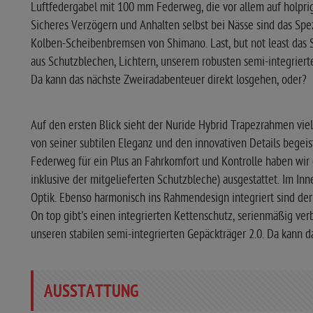
Luftfedergabel mit 100 mm Federweg, die vor allem auf holpr
Sicheres Verzögern und Anhalten selbst bei Nässe sind das Spez
Kolben-Scheibenbremsen von Shimano. Last, but not least das
aus Schutzblechen, Lichtern, unserem robusten semi-integriert
Da kann das nächste Zweiradabenteuer direkt losgehen, oder?
Auf den ersten Blick sieht der Nuride Hybrid Trapezrahmen viel
von seiner subtilen Eleganz und den innovativen Details begei
Federweg für ein Plus an Fahrkomfort und Kontrolle haben wir d
inklusive der mitgelieferten Schutzbleche) ausgestattet. Im In
Optik. Ebenso harmonisch ins Rahmendesign integriert sind d
On top gibt's einen integrierten Kettenschutz, serienmäßig ver
unseren stabilen semi-integrierten Gepäckträger 2.0. Da kann d
AUSSTATTUNG