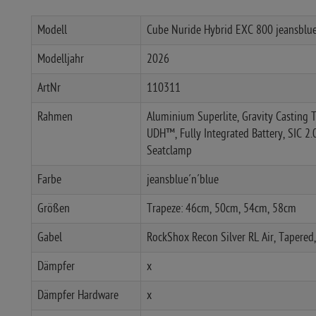
Modell
Cube Nuride Hybrid EXC 800 jeansblu
Modelljahr
2026
ArtNr
110311
Rahmen
Aluminium Superlite, Gravity Casting 
UDH™, Fully Integrated Battery, SIC 2.
Seatclamp
Farbe
jeansblue´n´blue
Größen
Trapeze: 46cm, 50cm, 54cm, 58cm
Gabel
RockShox Recon Silver RL Air, Taper
Dämpfer
x
Dämpfer Hardware
x