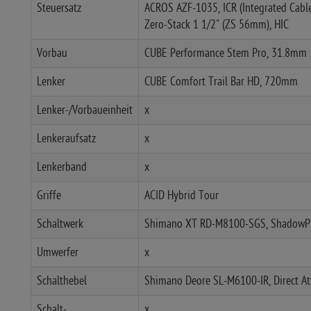
Steuersatz
ACROS AZF-1035, ICR (Integrated Cabl
Zero-Stack 1 1/2" (ZS 56mm), HIC
Vorbau
CUBE Performance Stem Pro, 31.8mm
Lenker
CUBE Comfort Trail Bar HD, 720mm
Lenker-/Vorbaueinheit
x
Lenkeraufsatz
x
Lenkerband
x
Griffe
ACID Hybrid Tour
Schaltwerk
Shimano XT RD-M8100-SGS, ShadowPl
Umwerfer
x
Schalthebel
Shimano Deore SL-M6100-IR, Direct At
Schalt-
x