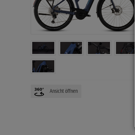
i
t
e
Ansicht öffnen