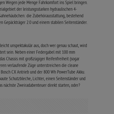
igen Wegen jede Menge Fahrkomfort ins Spiel bringen.
ialgebiet der leistungsstarken hydraulischen 4-
 Sahnehäubchen: die Zubehörausstattung, bestehend
en Gepäckträger 2.0 und einem stabilen Seitenständer.
leicht unspektakulär aus, doch wer genau schaut, wird
stert sein. Neben einer Federgabel mit 100 mm
as Chassis mit großzügiger Reifenfreiheit (sogar
neren verlaufende Züge unterstreichen die cleane
er Bosch CX Antrieb und der 800 Wh PowerTube Akku.
baute Schutzbleche, Lichter, einen Seitenständer und
as nächste Zweiradabenteuer direkt starten, oder?