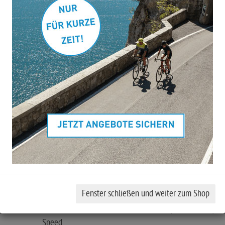
Art.Nr.
31576
Rahmengröße berechn
0.0
von 5 Sternen
Kompromisse sind nicht so unser Ding hier bei CUBE, deshalb
haben wir das Nuride Hybrid EXC 800 auch mit der
superzuverlässigen 12-fach Shimano XT Schaltung sowie eine
Bosch CX Antrieb mit 800 Wh Akku und Kiox 300 Display bestüc
Ausstattungshighlights:
Gabel: RockShox Recon Silver RL Air, Tapered, 15x110m
100mm
Schaltwerk: Shimano XT RD-M8100-SGS, ShadowPlus, 12
Speed