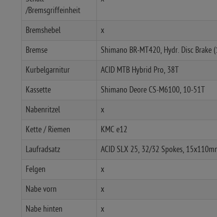
/Bremsgriffeinheit
Bremshebel
x
Bremse
Shimano BR-MT420, Hydr. Disc Brake 
Kurbelgarnitur
ACID MTB Hybrid Pro, 38T
Kassette
Shimano Deore CS-M6100, 10-51T
Nabenritzel
x
Kette / Riemen
KMC e12
Laufradsatz
ACID SLX 25, 32/32 Spokes, 15x110
Felgen
x
Nabe vorn
x
Nabe hinten
x