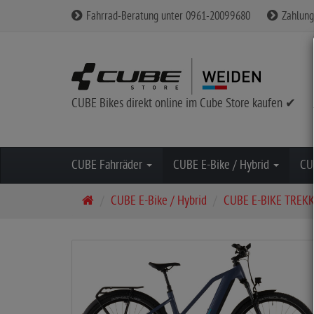
Fahrrad-Beratung unter 0961-20099680
Zahlung
CUBE Bikes direkt online im Cube Store kaufen ✔
CUBE Fahrräder
CUBE E-Bike / Hybrid
CU
S
CUBE E-Bike / Hybrid
CUBE E-BIKE TREK
t
a
r
t
s
e