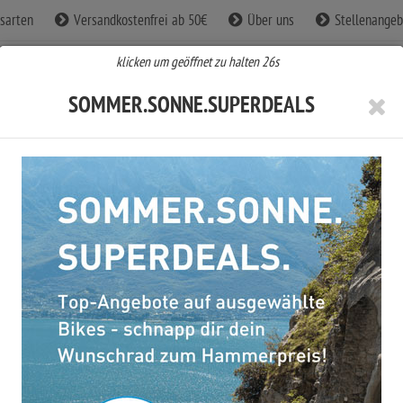
sarten
Versandkostenfrei ab 50€
Über uns
Stellenangeb
klicken um geöffnet zu halten
25
s
SOMMER.SONNE.SUPERDEALS
BE Fahrradbekleidung
CUBE Zubehör
CUBE Sale %
KING
Cube Nuride Hybrid EXC 800 jeansblue´n´blue ...
CUBE NURIDE HYBRID EXC 800
JEANSBLUE´N´BLUE 2026 TRAPEZ
(TRAPEZ 50 CM) S / 110311