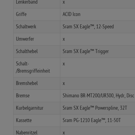
Lenkerband
x
Griffe
ACID Icon
Schaltwerk
Sram SX Eagle™, 12-Speed
Umwerfer
x
Schalthebel
Sram SX Eagle™ Trigger
Schalt-
x
/Bremsgriffeinheit
Bremshebel
x
Bremse
Shimano BR-MT200/UR300, Hydr, Disc 
Kurbelgarnitur
Sram SX Eagle™ Powerspline, 32T
Kassette
Sram PG-1210 Eagle™, 11-50T
Nabenritzel
x