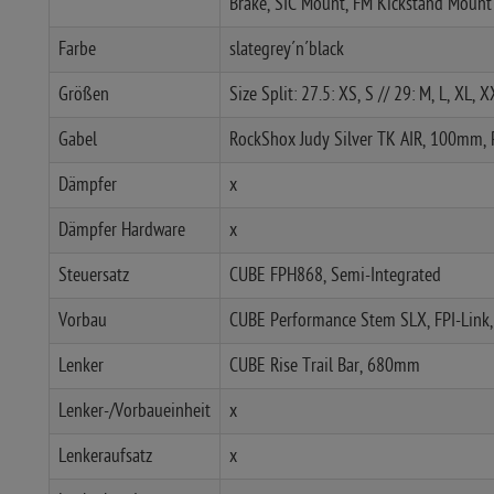
Brake, SIC Mount, FM Kickstand Mount
Farbe
slategrey´n´black
Größen
Size Split: 27.5: XS, S // 29: M, L, XL, 
Gabel
RockShox Judy Silver TK AIR, 100mm,
Dämpfer
x
Dämpfer Hardware
x
Steuersatz
CUBE FPH868, Semi-Integrated
Vorbau
CUBE Performance Stem SLX, FPI-Link
Lenker
CUBE Rise Trail Bar, 680mm
Lenker-/Vorbaueinheit
x
Lenkeraufsatz
x