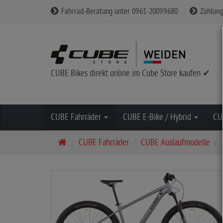
Fahrrad-Beratung unter 0961-20099680
Zahlung
CUBE Bikes direkt online im Cube Store kaufen ✔
CUBE Fahrräder
CUBE E-Bike / Hybrid
CU
S
CUBE Fahrräder
CUBE Auslaufmodelle
t
a
r
t
s
e