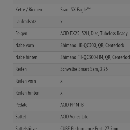
Kette / Riemen
Sram SX Eagle™
Laufradsatz
x
Felgen
ACID EX25, 32H, Disc, Tubeless Ready
Nabe vorn
Shimano HB-QC300, QR, Centerlock
Nabe hinten
Shimano FH-QC300-HM, QR, Centerloc
Reifen
Schwalbe Smart Sam, 2.25
Reifen vorn
x
Reifen hinten
x
Pedale
ACID PP MTB
Sattel
ACID Venec Lite
Sattelstütze
CUBE Performance Post, 27.2mm