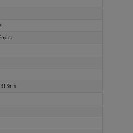
XXL
 PopLoc
, 31.8mm