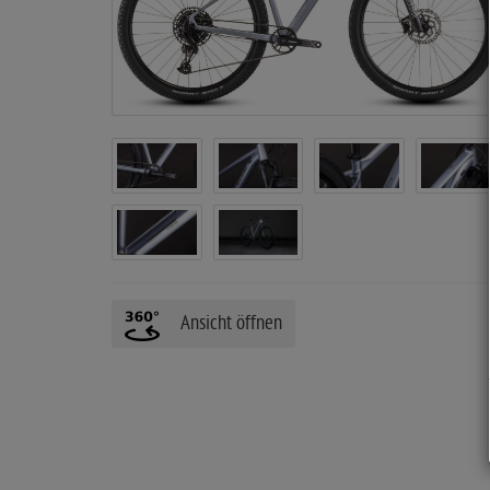
i
t
e
Ansicht öffnen