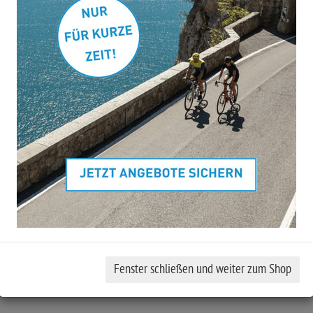
Art.Nr.
30991
Rahmengröße berechn
0.0
von 5 Sternen
Mit seinem schlanken Chassis (nachrüstbar mit einer versenkba
Sattelstütze) zieht das Attention SLX alle Blicke auf sich
Ausstattungshighlights:
Gabel: RockShox Judy Silver TK AIR, 100mm, PopLoc
Schaltwerk: Sram SX Eagle™, 12-Speed
Bremse: Shimano BR-MT200/UR300, Hydr, Disc Brake,
PM/FM (160/180)
Kurbelgarnitur: Sram SX Eagle™ Powerspline, 32T
Gewicht: 14,2 kg