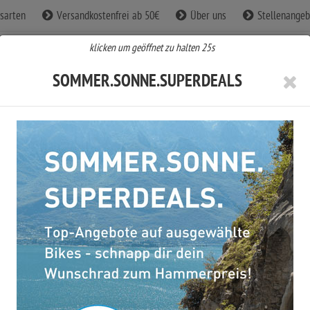
sarten
Versandkostenfrei ab 50€
Über uns
Stellenangeb
klicken um geöffnet zu halten
24
s
SOMMER.SONNE.SUPERDEALS
BE Fahrradbekleidung
CUBE Zubehör
CUBE Sale %
Cube Attention SLX slategrey´n´black 2026 29: ...
CUBE ATTENTION SLX SLATEGREY´N
´BLACK 2026 29: XL / 142200