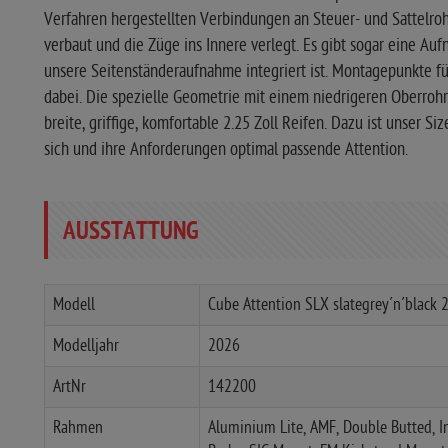
Verfahren hergestellten Verbindungen an Steuer- und Sattelro
verbaut und die Züge ins Innere verlegt. Es gibt sogar eine Au
unsere Seitenständeraufnahme integriert ist. Montagepunkte f
dabei. Die spezielle Geometrie mit einem niedrigeren Oberrohr f
breite, griffige, komfortable 2.25 Zoll Reifen. Dazu ist unser Siz
sich und ihre Anforderungen optimal passende Attention.
AUSSTATTUNG
Modell
Cube Attention SLX slategrey´n´black 
Modelljahr
2026
ArtNr
142200
Rahmen
Aluminium Lite, AMF, Double Butted, I