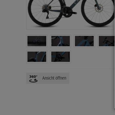
i
t
e
Ansicht öffnen