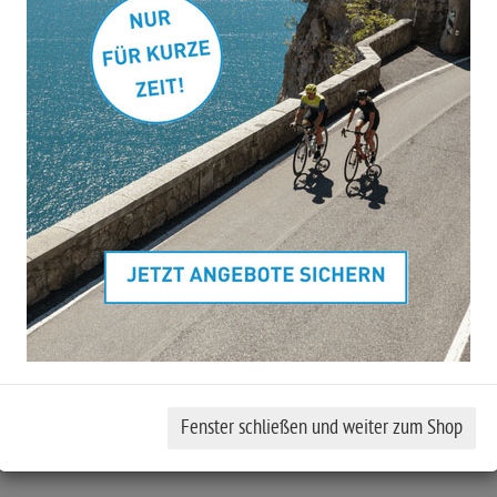
Art.Nr.
30483
Rahmengröße berechn
0.0
von 5 Sternen
Keine Kompromisse, ob beim Training oder Rennen:
Ausstattungshighlights:
Gabel: CUBE CSL Evo Aero C:62® Technology, 1 1/8" - 1
1/4" Tapered, Flat Mount, 12x100mm
Schaltwerk: Shimano 105 Di2 RD-R7150-DGS, 12-Speed
Bremse: Shimano 105 BR-R7170, Hydr. Disc Brake, Flat
Mount (160/160)
Kurbelgarnitur: Shimano 105 FC-R7100, Hollowtech II,
50x34T
Gewicht: 8,9 kg