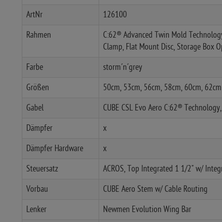
ArtNr
126100
Rahmen
C:62® Advanced Twin Mold Technology, 
Clamp, Flat Mount Disc, Storage Box
Farbe
storm´n´grey
Größen
50cm, 53cm, 56cm, 58cm, 60cm, 62cm
Gabel
CUBE CSL Evo Aero C:62® Technology, 
Dämpfer
x
Dämpfer Hardware
x
Steuersatz
ACROS, Top Integrated 1 1/2" w/ Integ
Vorbau
CUBE Aero Stem w/ Cable Routing
Lenker
Newmen Evolution Wing Bar