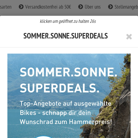
sarten
Versandkostenfrei ab 50€
Über uns
Stellenangeb
klicken um geöffnet zu halten
25
s
SOMMER.SONNE.SUPERDEALS
BE Fahrradbekleidung
CUBE Zubehör
CUBE Sale %
Cube Agree C:62 ONE storm´n´grey 2026 53 cm / ...
CUBE AGREE C:62 ONE STORM´N´GRE
2026 53 CM / 126100