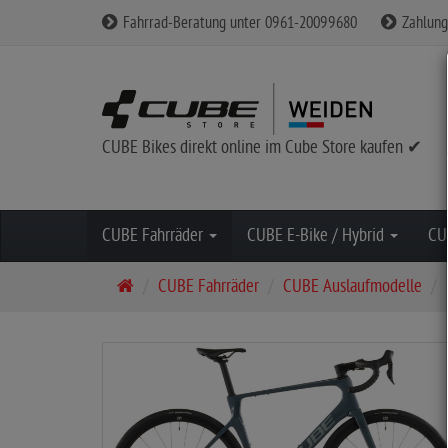
Fahrrad-Beratung unter 0961-20099680
Zahlung
CUBE Bikes direkt online im Cube Store kaufen ✔
CUBE Fahrräder
CUBE E-Bike / Hybrid
CU
S
CUBE Fahrräder
CUBE Auslaufmodelle
t
a
r
t
s
e