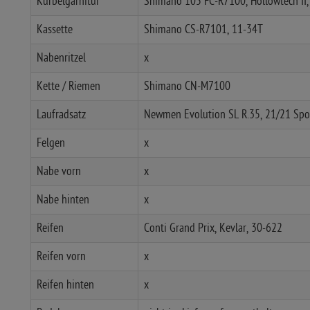
Kurbelgarnitur
Shimano 105 FC-R7100, Hollowtech II
Kassette
Shimano CS-R7101, 11-34T
Nabenritzel
x
Kette / Riemen
Shimano CN-M7100
Laufradsatz
Newmen Evolution SL R.35, 21/21 S
Felgen
x
Nabe vorn
x
Nabe hinten
x
Reifen
Conti Grand Prix, Kevlar, 30-622
Reifen vorn
x
Reifen hinten
x