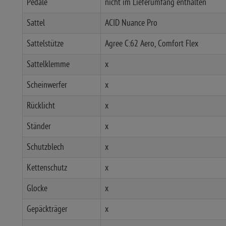
Pedale
nicht im Lieferumfang enthalten
Sattel
ACID Nuance Pro
Sattelstütze
Agree C:62 Aero, Comfort Flex
Sattelklemme
x
Scheinwerfer
x
Rücklicht
x
Ständer
x
Schutzblech
x
Kettenschutz
x
Glocke
x
Gepäckträger
x