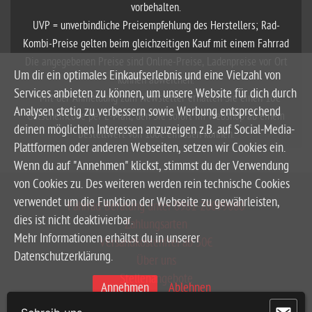
vorbehalten.
UVP = unverbindliche Preisempfehlung des Herstellers; Rad-
Kombi-Preise gelten beim gleichzeitigen Kauf mit einem Fahrrad
Die angegebenen Preise sind Online-Preise, Ladenpreise vor Ort
Um dir ein optimales Einkaufserlebnis und eine Vielzahl von
können abweichen.
Services anbieten zu können, um unsere Website für dich durch
**Mit der Anmeldung zum Newsletter erhalten Sie einen 10€
Analysen stetig zu verbessern sowie Werbung entsprechend
Gutscheincode per E-Mail, den Sie sofort im Webshop ab einem
deinen möglichen Interessen anzuzeigen z.B. auf Social-Media-
Bestellwert von 100€ einlösen können.
Plattformen oder anderen Webseiten, setzen wir Cookies ein.
Wenn du auf "Annehmen" klickst, stimmst du der Verwendung
von Cookies zu. Des weiteren werden rein technische Cookies
verwendet um die Funktion der Webseite zu gewährleisten,
Fahrrad-Beratung unter 0961-20099680
dies ist nicht deaktivierbar.
Zahlungsarten
Mehr Informationen erhältst du in unserer
Versandkostenfrei ab 50€
Datenschutzerklärung.
Über uns
Stellenangebote
Annehmen
Ablehnen
[
]