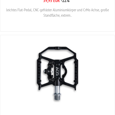
39,95 EUR
-22%
*
leichtes Flat-Pedal, CNC-gefräster Aluminiumkörper und CrMo Achse, große
Standfläche, extrem...