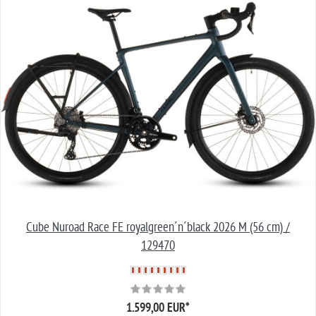
Cube Nuroad Race FE royalgreen´n´black 2026 M (56 cm) /
129470
1.599,00 EUR
*