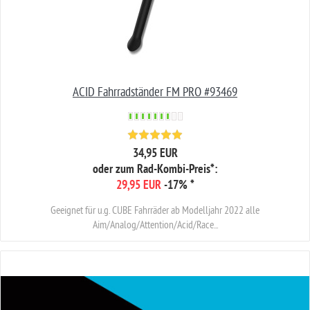
ACID Fahrradständer FM PRO #93469
34,95 EUR
oder zum Rad-Kombi-Preis*:
29,95 EUR
-17%
*
Geeignet für u.g. CUBE Fahrräder ab Modelljahr 2022 alle
Aim/Analog/Attention/Acid/Race...