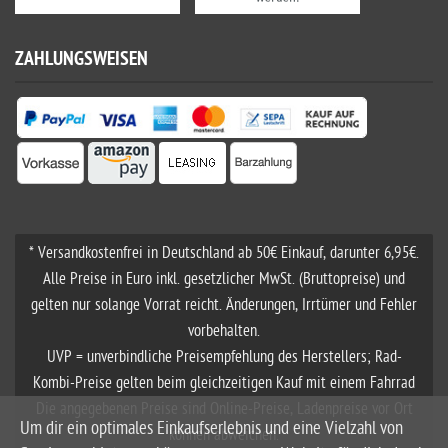
ZAHLUNGSWEISEN
* Versandkostenfrei in Deutschland ab 50€ Einkauf, darunter 6,95€.
Alle Preise in Euro inkl. gesetzlicher MwSt. (Bruttopreise) und
gelten nur solange Vorrat reicht. Änderungen, Irrtümer und Fehler
vorbehalten.
UVP = unverbindliche Preisempfehlung des Herstellers; Rad-
Kombi-Preise gelten beim gleichzeitigen Kauf mit einem Fahrrad
Die angegebenen Preise sind Online-Preise, Ladenpreise vor Ort
Um dir ein optimales Einkaufserlebnis und eine Vielzahl von
können abweichen.