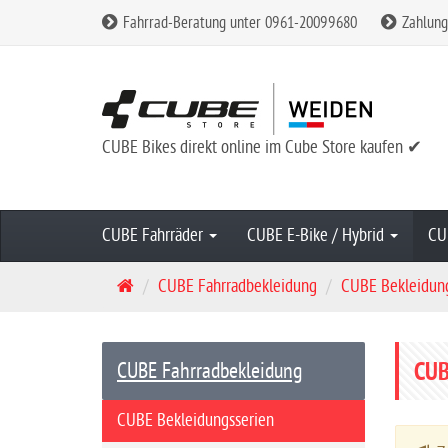
Fahrrad-Beratung unter 0961-20099680
Zahlung
CUBE Bikes direkt online im Cube Store kaufen ✔
CUBE Fahrräder
CUBE E-Bike / Hybrid
CU
S
CUBE Fahrradbekleidung
CUBE Bekleidun
t
a
r
CU
CUBE Fahrradbekleidung
t
s
CUBE Bekleidungsserien
e