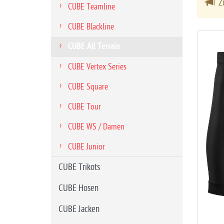
Zu
CUBE Teamline
i
t
CUBE Blackline
e
CUBE All Terrain
CUBE Vertex Series
CUBE Square
CUBE Tour
CUBE WS / Damen
CUBE Junior
CUBE Trikots
CUBE Hosen
CUBE Jacken