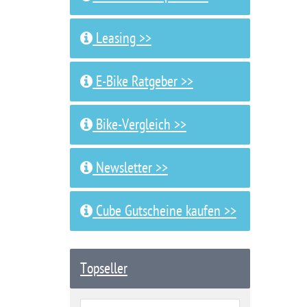
Leasing >>
E-Bike Ratgeber >>
Bike-Vergleich >>
Newsletter >>
Cube Gutscheine kaufen >>
Topseller