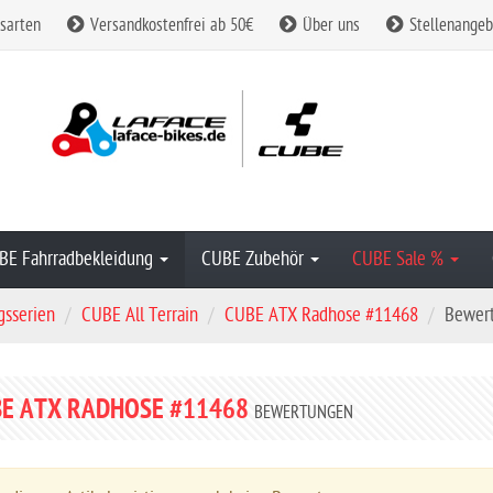
sarten
Versandkostenfrei ab 50€
Über uns
Stellenangeb
BE Fahrradbekleidung
CUBE Zubehör
CUBE Sale %
gsserien
CUBE All Terrain
CUBE ATX Radhose #11468
Bewer
BE ATX RADHOSE #11468
BEWERTUNGEN