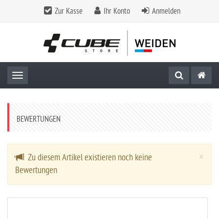
Zur Kasse
Ihr Konto
Anmelden
Toggle navigation
BEWERTUNGEN
Cl
×
Zu diesem Artikel existieren noch keine
Bewertungen