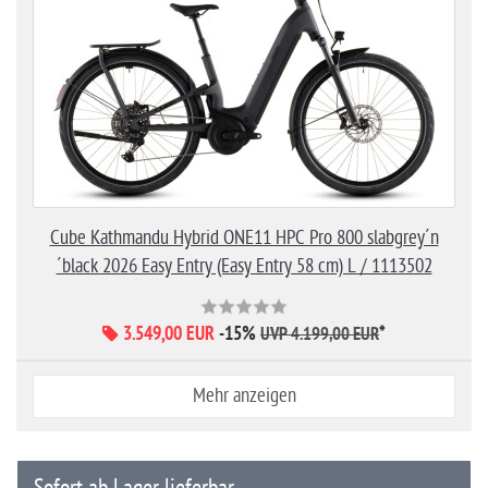
Cube Kathmandu Hybrid ONE11 HPC Pro 800 slabgrey´n
´black 2026 Easy Entry (Easy Entry 58 cm) L / 1113502
3.549,00 EUR
-15%
*
UVP 4.199,00 EUR
Mehr anzeigen