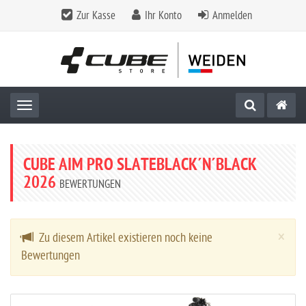
Zur Kasse
Ihr Konto
Anmelden
Toggle navigation
CUBE AIM PRO SLATEBLACK´N´BLACK
2026
BEWERTUNGEN
Cl
×
Zu diesem Artikel existieren noch keine
Bewertungen