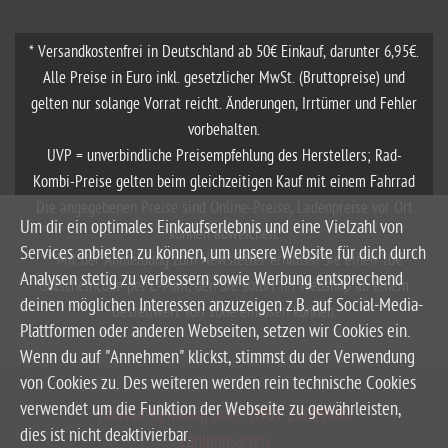
* Versandkostenfrei in Deutschland ab 50€ Einkauf, darunter 6,95€.
Alle Preise in Euro inkl. gesetzlicher MwSt. (Bruttopreise) und
gelten nur solange Vorrat reicht. Änderungen, Irrtümer und Fehler
vorbehalten.
UVP = unverbindliche Preisempfehlung des Herstellers; Rad-
Kombi-Preise gelten beim gleichzeitigen Kauf mit einem Fahrrad
Die angegebenen Preise sind Online-Preise, Ladenpreise vor Ort
Um dir ein optimales Einkaufserlebnis und eine Vielzahl von
können abweichen.
Services anbieten zu können, um unsere Website für dich durch
**Mit der Anmeldung zum Newsletter erhalten Sie einen 10€
Analysen stetig zu verbessern sowie Werbung entsprechend
Gutscheincode per E-Mail, den Sie sofort im Webshop ab einem
deinen möglichen Interessen anzuzeigen z.B. auf Social-Media-
Bestellwert von 100€ einlösen können.
Plattformen oder anderen Webseiten, setzen wir Cookies ein.
Wenn du auf "Annehmen" klickst, stimmst du der Verwendung
von Cookies zu. Des weiteren werden rein technische Cookies
verwendet um die Funktion der Webseite zu gewährleisten,
Fahrrad-Beratung unter 0961-20099680
dies ist nicht deaktivierbar.
Zahlungsarten