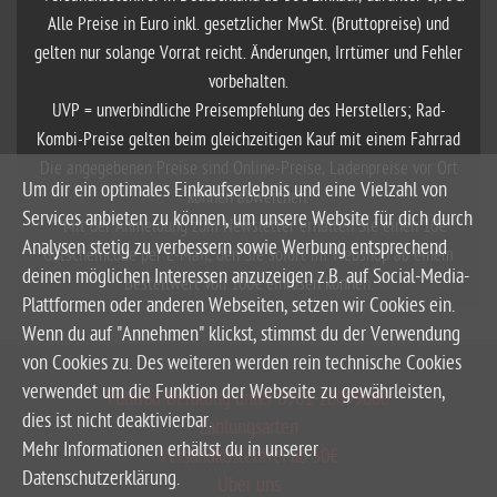
Alle Preise in Euro inkl. gesetzlicher MwSt. (Bruttopreise) und
gelten nur solange Vorrat reicht. Änderungen, Irrtümer und Fehler
vorbehalten.
UVP = unverbindliche Preisempfehlung des Herstellers; Rad-
Kombi-Preise gelten beim gleichzeitigen Kauf mit einem Fahrrad
Die angegebenen Preise sind Online-Preise, Ladenpreise vor Ort
Um dir ein optimales Einkaufserlebnis und eine Vielzahl von
können abweichen.
Services anbieten zu können, um unsere Website für dich durch
**Mit der Anmeldung zum Newsletter erhalten Sie einen 10€
Analysen stetig zu verbessern sowie Werbung entsprechend
Gutscheincode per E-Mail, den Sie sofort im Webshop ab einem
deinen möglichen Interessen anzuzeigen z.B. auf Social-Media-
Bestellwert von 100€ einlösen können.
Plattformen oder anderen Webseiten, setzen wir Cookies ein.
Wenn du auf "Annehmen" klickst, stimmst du der Verwendung
von Cookies zu. Des weiteren werden rein technische Cookies
verwendet um die Funktion der Webseite zu gewährleisten,
Fahrrad-Beratung unter 0961-20099680
dies ist nicht deaktivierbar.
Zahlungsarten
Mehr Informationen erhältst du in unserer
Versandkostenfrei ab 50€
Datenschutzerklärung.
Über uns