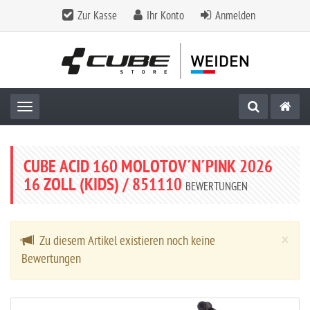
Zur Kasse
Ihr Konto
Anmelden
Toggle navigation
CUBE ACID 160 MOLOTOV´N´PINK 2026
16 ZOLL (KIDS) / 851110
BEWERTUNGEN
Cl
×
Zu diesem Artikel existieren noch keine
Bewertungen