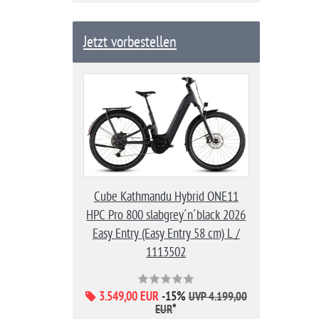
Jetzt vorbestellen
Cube Kathmandu Hybrid ONE11
HPC Pro 800 slabgrey´n´black 2026
Easy Entry (Easy Entry 58 cm) L /
1113502
3.549,00 EUR
-15%
UVP 4.199,00
*
EUR