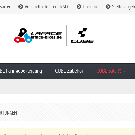
sarten
Versandkostenfrei ab 50€
Über uns
Stellenangeb
BE Fahrradbekleidung
CUBE Zubehör
CUBE Sale %
RTUNGEN