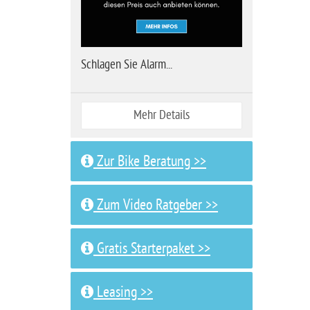
Schlagen Sie Alarm...
Mehr Details
Zur Bike Beratung >>
Zum Video Ratgeber >>
Gratis Starterpaket >>
Leasing >>