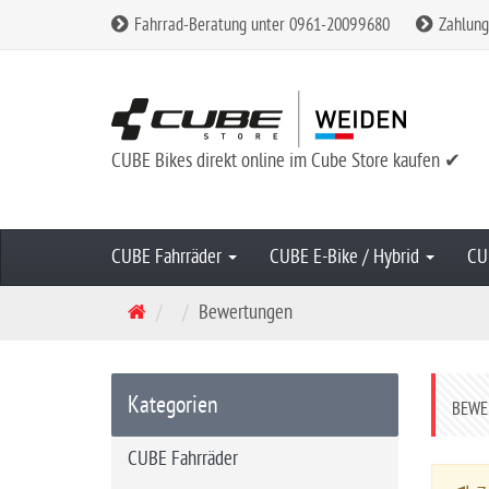
Fahrrad-Beratung unter 0961-20099680
Zahlung
CUBE Bikes direkt online im Cube Store kaufen ✔
CUBE Fahrräder
CUBE E-Bike / Hybrid
CU
S
Bewertungen
t
a
r
Kategorien
BEWE
t
s
CUBE Fahrräder
e