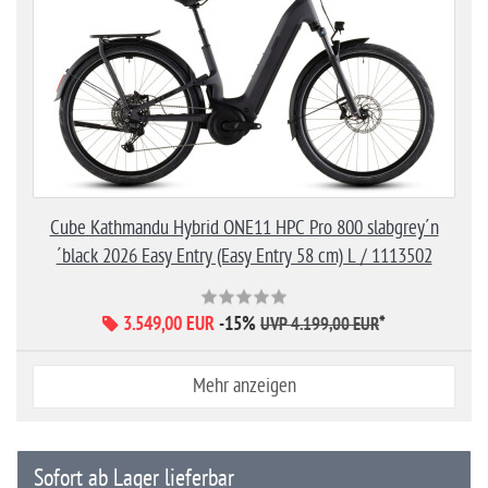
Cube Kathmandu Hybrid ONE11 HPC Pro 800 slabgrey´n
´black 2026 Easy Entry (Easy Entry 58 cm) L / 1113502
3.549,00 EUR
-15%
*
UVP 4.199,00 EUR
Mehr anzeigen
Sofort ab Lager lieferbar