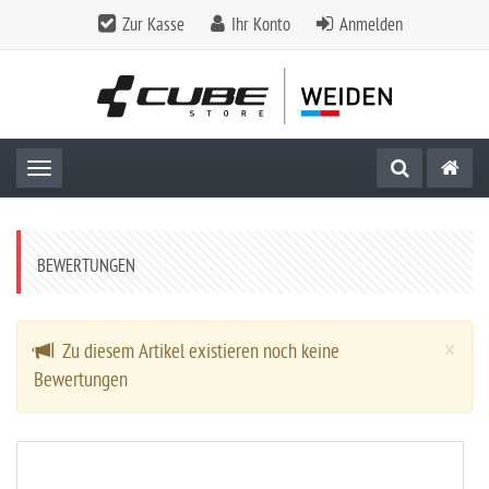
Zur Kasse
Ihr Konto
Anmelden
Toggle navigation
BEWERTUNGEN
Cl
×
Zu diesem Artikel existieren noch keine
Bewertungen