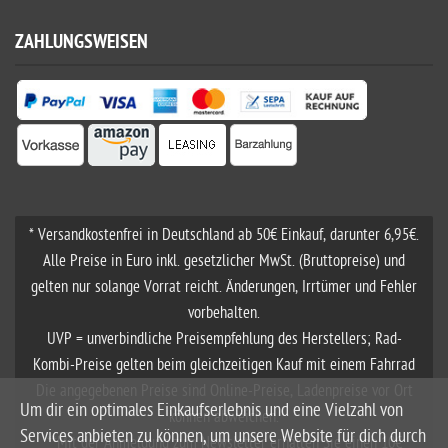
ZAHLUNGSWEISEN
* Versandkostenfrei in Deutschland ab 50€ Einkauf, darunter 6,95€.
Alle Preise in Euro inkl. gesetzlicher MwSt. (Bruttopreise) und
gelten nur solange Vorrat reicht. Änderungen, Irrtümer und Fehler
vorbehalten.
UVP = unverbindliche Preisempfehlung des Herstellers; Rad-
Kombi-Preise gelten beim gleichzeitigen Kauf mit einem Fahrrad
Die angegebenen Preise sind Online-Preise, Ladenpreise vor Ort
Um dir ein optimales Einkaufserlebnis und eine Vielzahl von
können abweichen.
Services anbieten zu können, um unsere Website für dich durch
**Mit der Anmeldung zum Newsletter erhalten Sie einen 10€