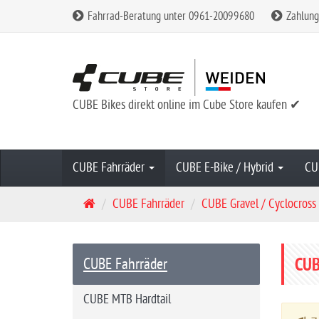
Fahrrad-Beratung unter 0961-20099680
Zahlung
CUBE Bikes direkt online im Cube Store kaufen ✔
CUBE Fahrräder
CUBE E-Bike / Hybrid
CU
S
CUBE Fahrräder
CUBE Gravel / Cyclocross
t
a
r
CUB
CUBE Fahrräder
t
s
CUBE MTB Hardtail
e