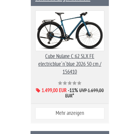
Cube Nulane C:62 SLX FE
electricblue´n´blue 2026 50 cm /
156410
1.499,00 EUR
-11%
UVP 1.699,00
*
EUR
Mehr anzeigen