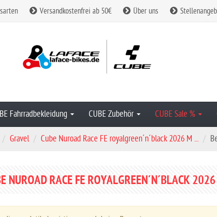
sarten
Versandkostenfrei ab 50€
Über uns
Stellenangeb
BE Fahrradbekleidung
CUBE Zubehör
CUBE Sale %
Gravel
Cube Nuroad Race FE royalgreen´n´black 2026 M ...
B
E NUROAD RACE FE ROYALGREEN´N´BLACK 2026 