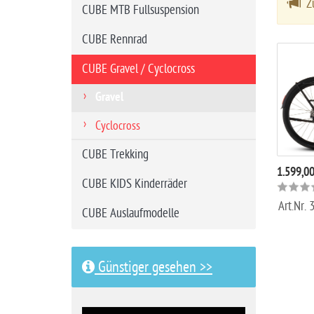
Zu
CUBE MTB Fullsuspension
i
t
CUBE Rennrad
e
CUBE Gravel / Cyclocross
Gravel
Cyclocross
CUBE Trekking
1.599,0
CUBE KIDS Kinderräder
Art.Nr.
CUBE Auslaufmodelle
Günstiger gesehen >>