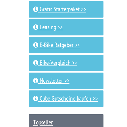
Gratis Starterpaket >>
Leasing >>
E-Bike Ratgeber >>
Bike-Vergleich >>
Newsletter >>
Cube Gutscheine kaufen >>
Topseller