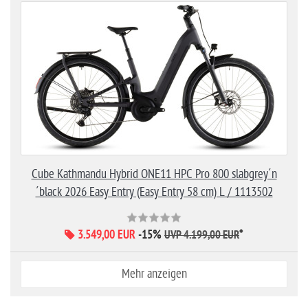
Cube Kathmandu Hybrid ONE11 HPC Pro 800 slabgrey´n
´black 2026 Easy Entry (Easy Entry 58 cm) L / 1113502
3.549,00 EUR
-15%
*
UVP 4.199,00 EUR
Mehr anzeigen