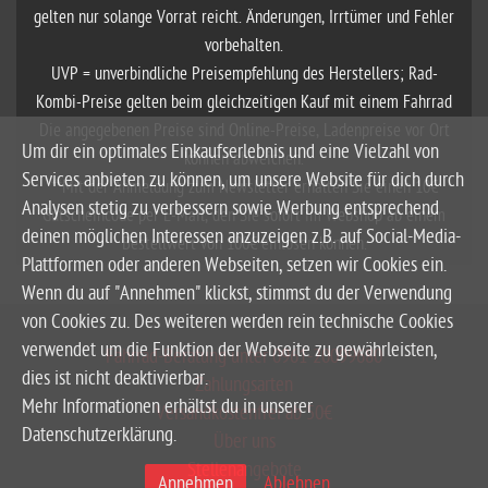
gelten nur solange Vorrat reicht. Änderungen, Irrtümer und Fehler
vorbehalten.
UVP = unverbindliche Preisempfehlung des Herstellers; Rad-
Kombi-Preise gelten beim gleichzeitigen Kauf mit einem Fahrrad
Die angegebenen Preise sind Online-Preise, Ladenpreise vor Ort
Um dir ein optimales Einkaufserlebnis und eine Vielzahl von
können abweichen.
Services anbieten zu können, um unsere Website für dich durch
**Mit der Anmeldung zum Newsletter erhalten Sie einen 10€
Analysen stetig zu verbessern sowie Werbung entsprechend
Gutscheincode per E-Mail, den Sie sofort im Webshop ab einem
deinen möglichen Interessen anzuzeigen z.B. auf Social-Media-
Bestellwert von 100€ einlösen können.
Plattformen oder anderen Webseiten, setzen wir Cookies ein.
Wenn du auf "Annehmen" klickst, stimmst du der Verwendung
von Cookies zu. Des weiteren werden rein technische Cookies
verwendet um die Funktion der Webseite zu gewährleisten,
Fahrrad-Beratung unter 0961-20099680
dies ist nicht deaktivierbar.
Zahlungsarten
Mehr Informationen erhältst du in unserer
Versandkostenfrei ab 50€
Datenschutzerklärung.
Über uns
Stellenangebote
Annehmen
Ablehnen