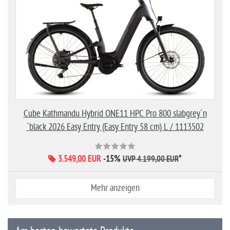
Cube Kathmandu Hybrid ONE11 HPC Pro 800 slabgrey´n
´black 2026 Easy Entry (Easy Entry 58 cm) L / 1113502
3.549,00 EUR
-15%
*
UVP 4.199,00 EUR
Mehr anzeigen