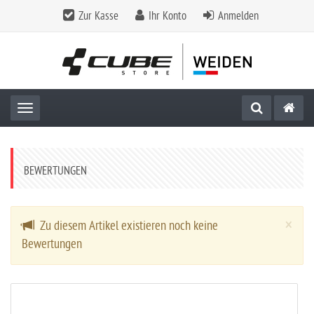
Zur Kasse
Ihr Konto
Anmelden
Toggle navigation
BEWERTUNGEN
Cl
×
Zu diesem Artikel existieren noch keine
Bewertungen