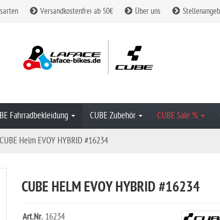
sarten
Versandkostenfrei ab 50€
Über uns
Stellenangeb
BE Fahrradbekleidung
CUBE Zubehör
CUBE Sale %
CUBE Helm EVOY HYBRID #16234
CUBE HELM EVOY HYBRID #16234
Art.Nr.
16234