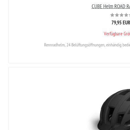
CUBE Helm ROAD R
79,95 EU
Verfügbare Gr
Rennradhelm, 24 Belüftungsöffnungen, einhändig bedien