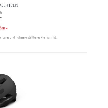
ACE #16121
R
*
ößen
bares und höhenverstellbares Premium Fit...