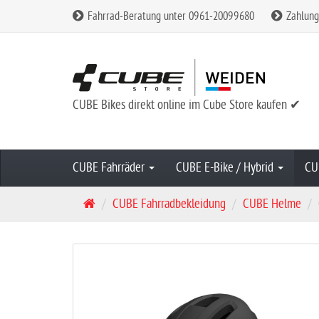
Fahrrad-Beratung unter 0961-20099680
Zahlung
CUBE Bikes direkt online im Cube Store kaufen ✔
CUBE Fahrräder
CUBE E-Bike / Hybrid
CU
S
CUBE Fahrradbekleidung
CUBE Helme
t
a
r
t
s
e