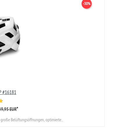
-30%
P #16181
*
49,95 EUR
 große Belüftungsöffnungen, optimierte...