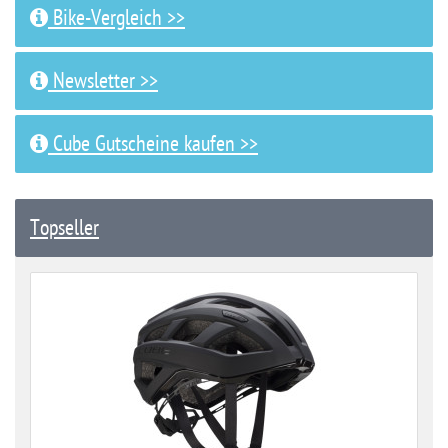
Bike-Vergleich >>
Newsletter >>
Cube Gutscheine kaufen >>
Topseller