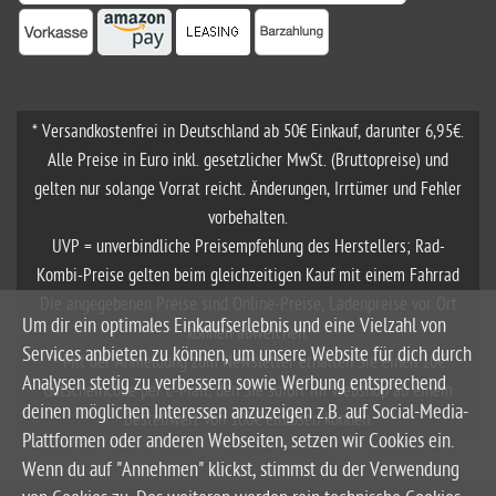
* Versandkostenfrei in Deutschland ab 50€ Einkauf, darunter 6,95€.
Alle Preise in Euro inkl. gesetzlicher MwSt. (Bruttopreise) und
gelten nur solange Vorrat reicht. Änderungen, Irrtümer und Fehler
vorbehalten.
UVP = unverbindliche Preisempfehlung des Herstellers; Rad-
Kombi-Preise gelten beim gleichzeitigen Kauf mit einem Fahrrad
Die angegebenen Preise sind Online-Preise, Ladenpreise vor Ort
Um dir ein optimales Einkaufserlebnis und eine Vielzahl von
können abweichen.
Services anbieten zu können, um unsere Website für dich durch
**Mit der Anmeldung zum Newsletter erhalten Sie einen 10€
Analysen stetig zu verbessern sowie Werbung entsprechend
Gutscheincode per E-Mail, den Sie sofort im Webshop ab einem
deinen möglichen Interessen anzuzeigen z.B. auf Social-Media-
Bestellwert von 100€ einlösen können.
Plattformen oder anderen Webseiten, setzen wir Cookies ein.
Wenn du auf "Annehmen" klickst, stimmst du der Verwendung