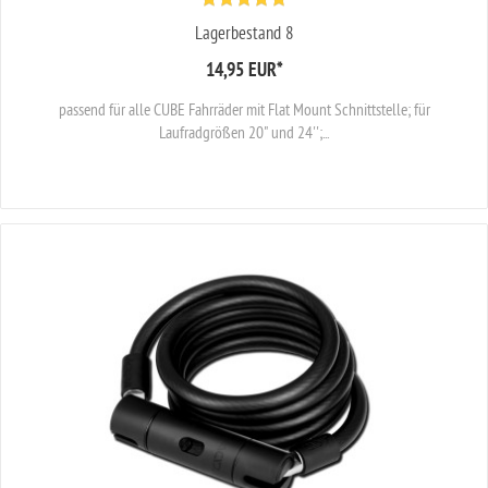
Lagerbestand 8
14,95 EUR
*
passend für alle CUBE Fahrräder mit Flat Mount Schnittstelle; für
Laufradgrößen 20" und 24'';...