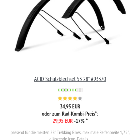
ACID Schutzblechset 53 28" #93370
34,95 EUR
oder zum Rad-Kombi-Preis*:
29,95 EUR
-17%
*
passend für die meisten 28" Trekking Bikes, maximale Reifenbreite 1,75",
glänzende Icon-Details,...