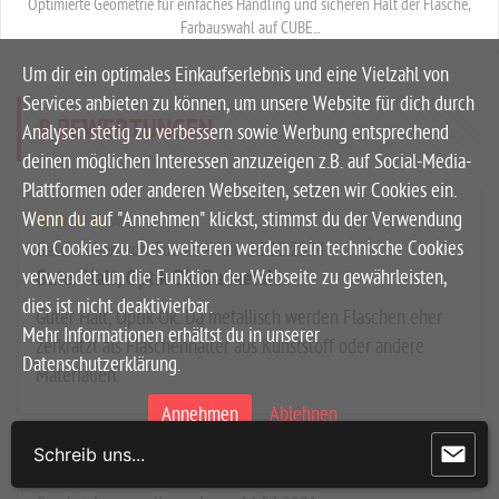
Optimierte Geometrie für einfaches Handling und sicheren Halt der Flasche,
Farbauswahl auf CUBE...
Um dir ein optimales Einkaufserlebnis und eine Vielzahl von
Services anbieten zu können, um unsere Website für dich durch
8
BEWERTUNGEN
Analysen stetig zu verbessern sowie Werbung entsprechend
deinen möglichen Interessen anzuzeigen z.B. auf Social-Media-
Plattformen oder anderen Webseiten, setzen wir Cookies ein.
Wenn du auf "Annehmen" klickst, stimmst du der Verwendung
von Cookies zu. Des weiteren werden rein technische Cookies
Geschrieben von Tobias K. am 16.12.2024
verwendet um die Funktion der Webseite zu gewährleisten,
Guter Halt, Optik Ok. Da metal....
dies ist nicht deaktivierbar.
Guter Halt, Optik Ok. Da metallisch werden Flaschen eher
Mehr Informationen erhältst du in unserer
zerkratzt als Flaschenhalter aus Kunststoff oder andere
Datenschutzerklärung.
Materialien.
Annehmen
Ablehnen
Schreib uns...
Nur technisch notwendige Cookies laden