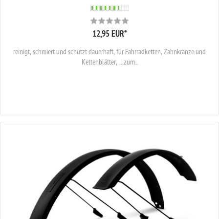
12,95 EUR
*
reinigt, schmiert und schützt dauerhaft, für Fahrradketten, Zahnkränze und
Kettenblätter, …zum...