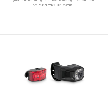
große Schrauböffnung für optimale Befüllung, Push-Pull-Ventil,
geruchsneutrales LDPE Material,...