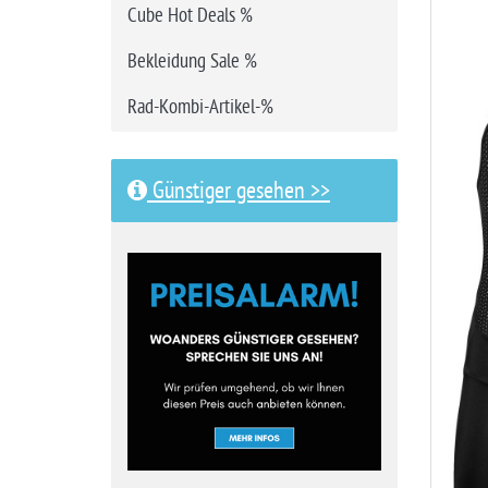
Cube Hot Deals %
i
t
Bekleidung Sale %
e
Rad-Kombi-Artikel-%
Günstiger gesehen >>