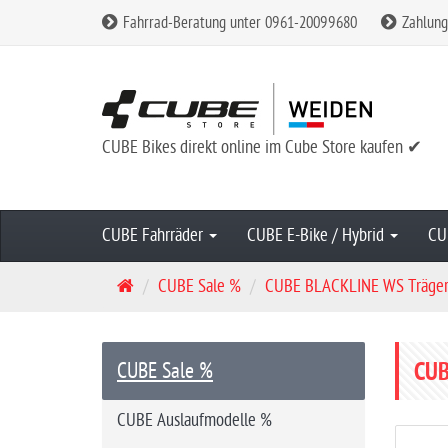
Fahrrad-Beratung unter 0961-20099680
Zahlung
CUBE Bikes direkt online im Cube Store kaufen ✔
CUBE Fahrräder
CUBE E-Bike / Hybrid
CU
S
CUBE Sale %
CUBE BLACKLINE WS Träger
t
a
r
CUB
CUBE Sale %
t
s
CUBE Auslaufmodelle %
e