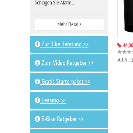
Schlagen Sie Alarm...
Mehr Details
Zur Bike Beratung >>
44,00
Art.Nr.
Zum Video Ratgeber >>
Gratis Starterpaket >>
Leasing >>
E-Bike Ratgeber >>