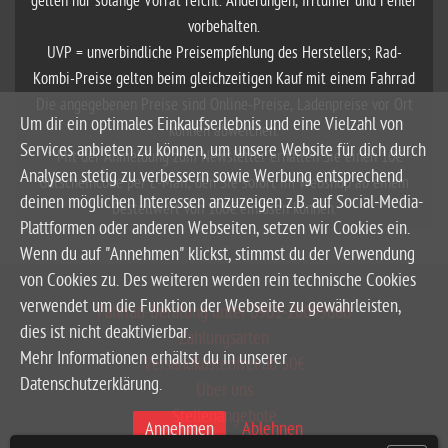
gelten nur solange Vorrat reicht. Änderungen, Irrtümer und Fehler
vorbehalten.
UVP = unverbindliche Preisempfehlung des Herstellers; Rad-
Kombi-Preise gelten beim gleichzeitigen Kauf mit einem Fahrrad
Die angegebenen Preise sind Online-Preise, Ladenpreise vor Ort
Um dir ein optimales Einkaufserlebnis und eine Vielzahl von
können abweichen.
Services anbieten zu können, um unsere Website für dich durch
**Mit der Anmeldung zum Newsletter erhalten Sie einen 10€
Analysen stetig zu verbessern sowie Werbung entsprechend
Gutscheincode per E-Mail, den Sie sofort im Webshop ab einem
deinen möglichen Interessen anzuzeigen z.B. auf Social-Media-
Bestellwert von 100€ einlösen können.
Plattformen oder anderen Webseiten, setzen wir Cookies ein.
Wenn du auf "Annehmen" klickst, stimmst du der Verwendung
von Cookies zu. Des weiteren werden rein technische Cookies
verwendet um die Funktion der Webseite zu gewährleisten,
Fahrrad-Beratung unter 0961-20099680
dies ist nicht deaktivierbar.
Zahlungsarten
Mehr Informationen erhältst du in unserer
Versandkostenfrei ab 50€
Datenschutzerklärung.
Über uns
Stellenangebote
Annehmen
Ablehnen